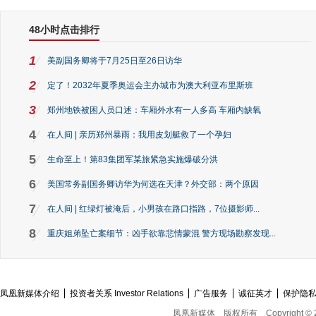
48小时点击排行
1
美副国务卿将于7月25日至26日访华
2
定了！2032年夏季奥运会主办城市为澳大利亚布里斯班
3
郑州地铁被困人员口述：车厢外水有一人多高 车厢内缺氧
4
在人间 | 亲历郑州暴雨：我用皮划艇救了一个孕妇
5
生命至上！第83集团军某旅紧急实施爆破分洪
6
美国常务副国务卿访华为何选在天津？外交部：两个原因
7
在人间 | 红绿灯被淹后，小男孩在路口指路，7位摄影师...
8
重庆姐弟坠亡案细节：凶手欲靠悲情蒙混 警方现场勘察发现...
凤凰新媒体介绍
投资者关系 Investor Relations
广告服务
诚征英才
保护隐
凤凰新媒体
版权所有
Copyright © 