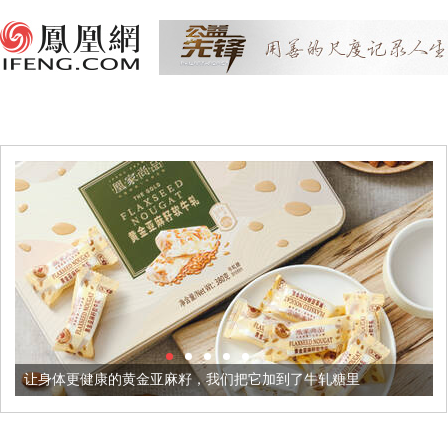
的黄金亚麻籽，我们把它加到了牛轧糖里
被列入佛家七宝的