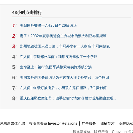
48小时点击排行
1
美副国务卿将于7月25日至26日访华
2
定了！2032年夏季奥运会主办城市为澳大利亚布里斯班
3
郑州地铁被困人员口述：车厢外水有一人多高 车厢内缺氧
4
在人间 | 亲历郑州暴雨：我用皮划艇救了一个孕妇
5
生命至上！第83集团军某旅紧急实施爆破分洪
6
美国常务副国务卿访华为何选在天津？外交部：两个原因
7
在人间 | 红绿灯被淹后，小男孩在路口指路，7位摄影师...
8
重庆姐弟坠亡案细节：凶手欲靠悲情蒙混 警方现场勘察发现...
凤凰新媒体介绍
投资者关系 Investor Relations
广告服务
诚征英才
保护隐
凤凰新媒体
版权所有
Copyright © 