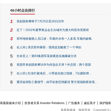
48小时点击排行
1
美副国务卿将于7月25日至26日访华
2
定了！2032年夏季奥运会主办城市为澳大利亚布里斯班
3
郑州地铁被困人员口述：车厢外水有一人多高 车厢内缺氧
4
在人间 | 亲历郑州暴雨：我用皮划艇救了一个孕妇
5
生命至上！第83集团军某旅紧急实施爆破分洪
6
美国常务副国务卿访华为何选在天津？外交部：两个原因
7
在人间 | 红绿灯被淹后，小男孩在路口指路，7位摄影师...
8
重庆姐弟坠亡案细节：凶手欲靠悲情蒙混 警方现场勘察发现...
凤凰新媒体介绍
投资者关系 Investor Relations
广告服务
诚征英才
保护隐
凤凰新媒体
版权所有
Copyright © 