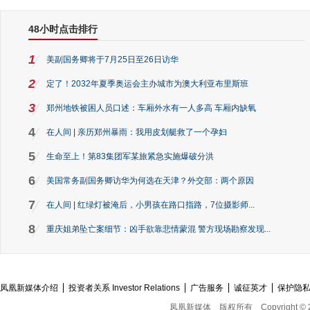
48小时点击排行
1
美副国务卿将于7月25日至26日访华
2
定了！2032年夏季奥运会主办城市为澳大利亚布里斯班
3
郑州地铁被困人员口述：车厢外水有一人多高 车厢内缺氧
4
在人间 | 亲历郑州暴雨：我用皮划艇救了一个孕妇
5
生命至上！第83集团军某旅紧急实施爆破分洪
6
美国常务副国务卿访华为何选在天津？外交部：两个原因
7
在人间 | 红绿灯被淹后，小男孩在路口指路，7位摄影师...
8
重庆姐弟坠亡案细节：凶手欲靠悲情蒙混 警方现场勘察发现...
凤凰新媒体介绍
投资者关系 Investor Relations
广告服务
诚征英才
保护隐
凤凰新媒体
版权所有
Copyright © 