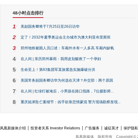
48小时点击排行
1
美副国务卿将于7月25日至26日访华
2
定了！2032年夏季奥运会主办城市为澳大利亚布里斯班
3
郑州地铁被困人员口述：车厢外水有一人多高 车厢内缺氧
4
在人间 | 亲历郑州暴雨：我用皮划艇救了一个孕妇
5
生命至上！第83集团军某旅紧急实施爆破分洪
6
美国常务副国务卿访华为何选在天津？外交部：两个原因
7
在人间 | 红绿灯被淹后，小男孩在路口指路，7位摄影师...
8
重庆姐弟坠亡案细节：凶手欲靠悲情蒙混 警方现场勘察发现...
凤凰新媒体介绍
投资者关系 Investor Relations
广告服务
诚征英才
保护隐
凤凰新媒体
版权所有
Copyright © 