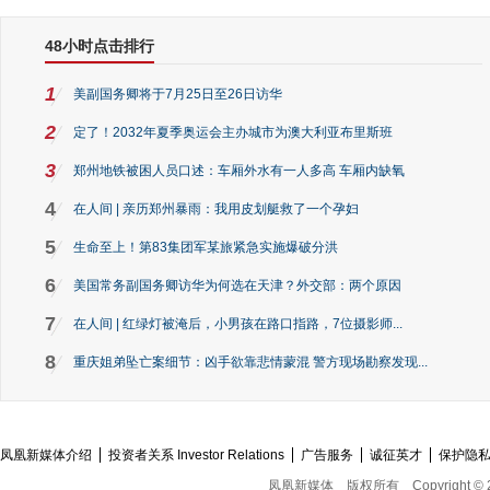
48小时点击排行
1
美副国务卿将于7月25日至26日访华
2
定了！2032年夏季奥运会主办城市为澳大利亚布里斯班
3
郑州地铁被困人员口述：车厢外水有一人多高 车厢内缺氧
4
在人间 | 亲历郑州暴雨：我用皮划艇救了一个孕妇
5
生命至上！第83集团军某旅紧急实施爆破分洪
6
美国常务副国务卿访华为何选在天津？外交部：两个原因
7
在人间 | 红绿灯被淹后，小男孩在路口指路，7位摄影师...
8
重庆姐弟坠亡案细节：凶手欲靠悲情蒙混 警方现场勘察发现...
凤凰新媒体介绍
投资者关系 Investor Relations
广告服务
诚征英才
保护隐
凤凰新媒体
版权所有
Copyright © 