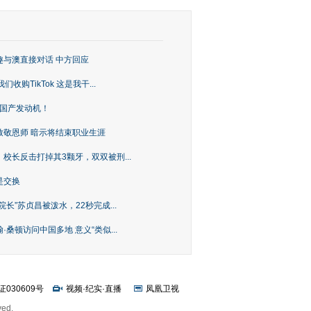
趣与澳直接对话 中方回应
购TikTok 这是我干...
上国产发动机！
致敬恩师 暗示将结束职业生涯
校长反击打掉其3颗牙，双双被刑...
是交换
长”苏贞昌被泼水，22秒完成...
桑顿访问中国多地 意义“类似...
证030609号
视频
·
纪实
·
直播
凤凰卫视
ved.