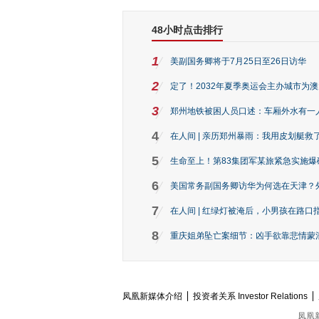
48小时点击排行
1
美副国务卿将于7月25日至26日访华
2
定了！2032年夏季奥运会主办城市为
3
郑州地铁被困人员口述：车厢外水有一
4
在人间 | 亲历郑州暴雨：我用皮划艇救
5
生命至上！第83集团军某旅紧急实施爆
6
美国常务副国务卿访华为何选在天津？
7
在人间 | 红绿灯被淹后，小男孩在路口指
8
重庆姐弟坠亡案细节：凶手欲靠悲情蒙混 
凤凰新媒体介绍
投资者关系 Investor Relations
凤凰