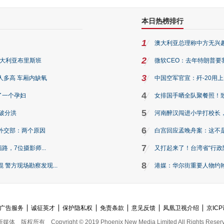
本日热榜排行
1
澳大利亚总理称中方无兴
2
澳大利亚布里斯班
微软CEO：去年特朗普要我们收
3
人多高 车厢内缺氧
中国空军官宣：歼-20用
4
了一个孕妇
女排国手晒全队聚餐照！
5
破分洪
河南醉汉闯进小学打校长，
6
外交部：两个原因
白宫回应孟晚舟案：这不
7
路，7位摄影师...
又打起来了！台湾省“行政院
8
警方现场勘察发现...
港媒：华尔街重要人物约翰·
广告服务
诚征英才
保护隐私权
免责条款
意见反馈
凤凰卫视介绍
京ICP
新媒体
版权所有
Copyright © 2019 Phoenix New Media Limited All Rights Reser