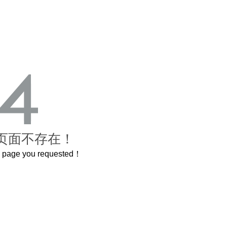
页面不存在！
he page you requested！
这个3.2米的长卷，还原了600岁的紫禁城