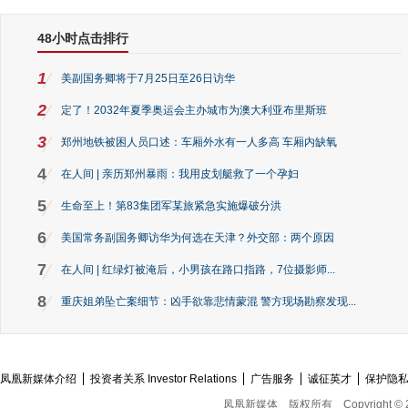
48小时点击排行
1
美副国务卿将于7月25日至26日访华
2
定了！2032年夏季奥运会主办城市为澳大利亚布里斯班
3
郑州地铁被困人员口述：车厢外水有一人多高 车厢内缺氧
4
在人间 | 亲历郑州暴雨：我用皮划艇救了一个孕妇
5
生命至上！第83集团军某旅紧急实施爆破分洪
6
美国常务副国务卿访华为何选在天津？外交部：两个原因
7
在人间 | 红绿灯被淹后，小男孩在路口指路，7位摄影师...
8
重庆姐弟坠亡案细节：凶手欲靠悲情蒙混 警方现场勘察发现...
凤凰新媒体介绍
投资者关系 Investor Relations
广告服务
诚征英才
保护隐
凤凰新媒体
版权所有
Copyright © 