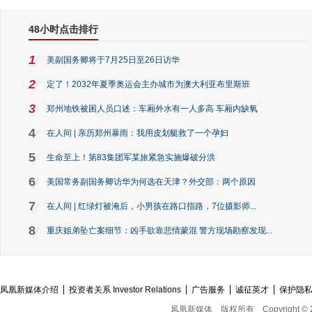
48小时点击排行
1
美副国务卿将于7月25日至26日访华
2
定了！2032年夏季奥运会主办城市为澳大利亚布里斯班
3
郑州地铁被困人员口述：车厢外水有一人多高 车厢内缺氧
4
在人间 | 亲历郑州暴雨：我用皮划艇救了一个孕妇
5
生命至上！第83集团军某旅紧急实施爆破分洪
6
美国常务副国务卿访华为何选在天津？外交部：两个原因
7
在人间 | 红绿灯被淹后，小男孩在路口指路，7位摄影师...
8
重庆姐弟坠亡案细节：凶手欲靠悲情蒙混 警方现场勘察发现...
凤凰新媒体介绍
投资者关系 Investor Relations
广告服务
诚征英才
保护隐
凤凰新媒体
版权所有
Copyright © 