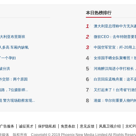
本日热榜排行
1
澳大利亚总理称中方无兴
2
澳大利亚布里斯班
微软CEO：去年特朗普要我们收
3
人多高 车厢内缺氧
中国空军官宣：歼-20用
4
了一个孕妇
女排国手晒全队聚餐照！
5
破分洪
河南醉汉闯进小学打校长，
6
外交部：两个原因
白宫回应孟晚舟案：这不
7
路，7位摄影师...
又打起来了！台湾省“行政院
8
警方现场勘察发现...
港媒：华尔街重要人物约翰·
广告服务
诚征英才
保护隐私权
免责条款
意见反馈
凤凰卫视介绍
京ICP
新媒体
版权所有
Copyright © 2019 Phoenix New Media Limited All Rights Reser