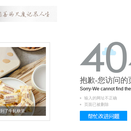
抱歉-您访问的
Sorry-We cannot find t
输入的网址不正确
页面已被删除
轧糖里
被列入佛家七宝的它到底有多美？