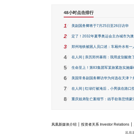
48小时点击排行
1
美副国务卿将于7月25日至26日访华
2
定了！2032年夏季奥运会主办城市为
3
郑州地铁被困人员口述：车厢外水有一
4
在人间 | 亲历郑州暴雨：我用皮划艇救
5
生命至上！第83集团军某旅紧急实施爆
6
美国常务副国务卿访华为何选在天津？
7
在人间 | 红绿灯被淹后，小男孩在路口指
8
重庆姐弟坠亡案细节：凶手欲靠悲情蒙混 
凤凰新媒体介绍
投资者关系 Investor Relations
凤凰