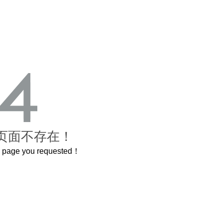
页面不存在！
he page you requested！
这个3.2米的长卷，还原了600岁的紫禁城