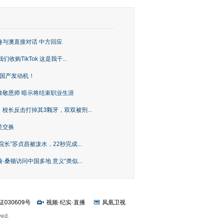
趣与澳直接对话 中方回应
购TikTok 这是我干...
上国产发动机！
致敬恩师 暗示将结束职业生涯
校长反击打掉其3颗牙，双双被刑...
是交换
长”苏贞昌被泼水，22秒完成...
桑顿访问中国多地 意义“类似...
证030609号
视频
·
纪实
·
直播
凤凰卫视
ved.