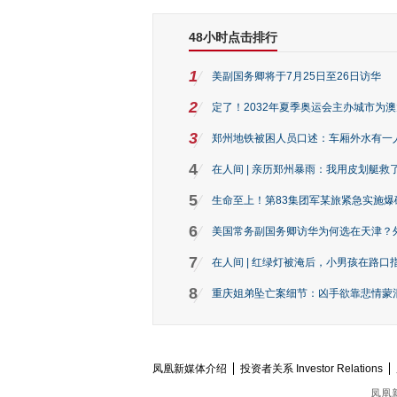
48小时点击排行
1
美副国务卿将于7月25日至26日访华
2
定了！2032年夏季奥运会主办城市为
3
郑州地铁被困人员口述：车厢外水有一
4
在人间 | 亲历郑州暴雨：我用皮划艇救
5
生命至上！第83集团军某旅紧急实施爆
6
美国常务副国务卿访华为何选在天津？
7
在人间 | 红绿灯被淹后，小男孩在路口指
8
重庆姐弟坠亡案细节：凶手欲靠悲情蒙混 
凤凰新媒体介绍
投资者关系 Investor Relations
凤凰