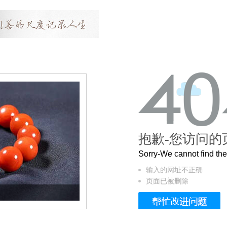
抱歉-您访问的
Sorry-We cannot find t
输入的网址不正确
页面已被删除
这个3.2米的长卷，还原了600岁的紫禁城