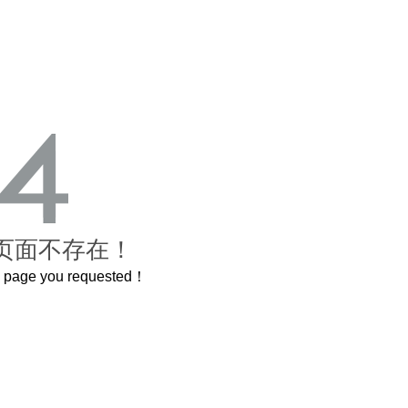
页面不存在！
he page you requested！
曲奇届的“爱马仕”把你的爱封在罐子里送给TA