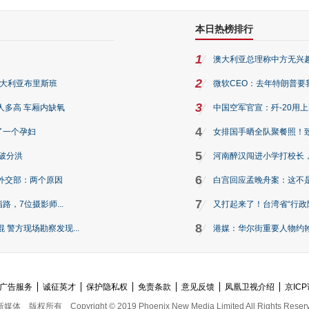
本日热榜排行
1
澳大利亚总理称中方无兴
2
澳大利亚布里斯班
微软CEO：去年特朗普要我们收
3
人多高 车厢内缺氧
中国空军官宣：歼-20用
4
了一个孕妇
女排国手晒全队聚餐照！
5
破分洪
河南醉汉闯进小学打校长，
6
外交部：两个原因
白宫回应孟晚舟案：这不
7
路，7位摄影师...
又打起来了！台湾省“行政院
8
警方现场勘察发现...
港媒：华尔街重要人物约翰·
广告服务
诚征英才
保护隐私权
免责条款
意见反馈
凤凰卫视介绍
京ICP
新媒体
版权所有
Copyright © 2019 Phoenix New Media Limited All Rights Reser