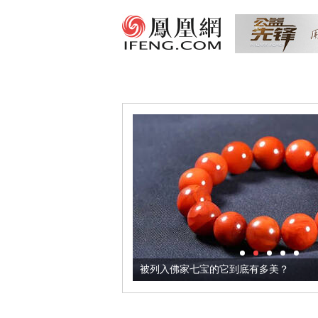
把它加到了牛轧糖里
被列入佛家七宝的它到底有多美？