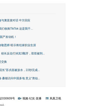
趣与澳直接对话 中方回应
购TikTok 这是我干...
上国产发动机！
致敬恩师 暗示将结束职业生涯
校长反击打掉其3颗牙，双双被刑...
是交换
长”苏贞昌被泼水，22秒完成...
桑顿访问中国多地 意义“类似...
证030609号
视频
·
纪实
·
直播
凤凰卫视
ved.