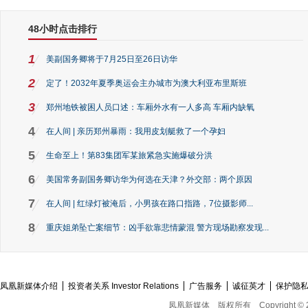
48小时点击排行
1
美副国务卿将于7月25日至26日访华
2
定了！2032年夏季奥运会主办城市为澳大利亚布里斯班
3
郑州地铁被困人员口述：车厢外水有一人多高 车厢内缺氧
4
在人间 | 亲历郑州暴雨：我用皮划艇救了一个孕妇
5
生命至上！第83集团军某旅紧急实施爆破分洪
6
美国常务副国务卿访华为何选在天津？外交部：两个原因
7
在人间 | 红绿灯被淹后，小男孩在路口指路，7位摄影师...
8
重庆姐弟坠亡案细节：凶手欲靠悲情蒙混 警方现场勘察发现...
凤凰新媒体介绍
投资者关系 Investor Relations
广告服务
诚征英才
保护隐
凤凰新媒体
版权所有
Copyright © 