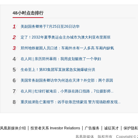
48小时点击排行
1
美副国务卿将于7月25日至26日访华
2
定了！2032年夏季奥运会主办城市为澳大利亚布里斯班
3
郑州地铁被困人员口述：车厢外水有一人多高 车厢内缺氧
4
在人间 | 亲历郑州暴雨：我用皮划艇救了一个孕妇
5
生命至上！第83集团军某旅紧急实施爆破分洪
6
美国常务副国务卿访华为何选在天津？外交部：两个原因
7
在人间 | 红绿灯被淹后，小男孩在路口指路，7位摄影师...
8
重庆姐弟坠亡案细节：凶手欲靠悲情蒙混 警方现场勘察发现...
凤凰新媒体介绍
投资者关系 Investor Relations
广告服务
诚征英才
保护隐
凤凰新媒体
版权所有
Copyright © 