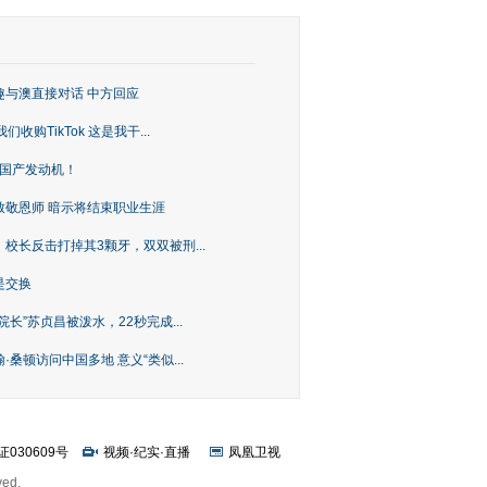
趣与澳直接对话 中方回应
购TikTok 这是我干...
上国产发动机！
致敬恩师 暗示将结束职业生涯
校长反击打掉其3颗牙，双双被刑...
是交换
长”苏贞昌被泼水，22秒完成...
桑顿访问中国多地 意义“类似...
证030609号
视频
·
纪实
·
直播
凤凰卫视
ved.