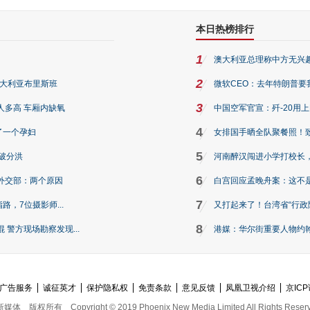
本日热榜排行
1
澳大利亚总理称中方无兴
2
澳大利亚布里斯班
微软CEO：去年特朗普要我们收
3
人多高 车厢内缺氧
中国空军官宣：歼-20用
4
了一个孕妇
女排国手晒全队聚餐照！
5
破分洪
河南醉汉闯进小学打校长，
6
外交部：两个原因
白宫回应孟晚舟案：这不
7
路，7位摄影师...
又打起来了！台湾省“行政院
8
警方现场勘察发现...
港媒：华尔街重要人物约翰·
广告服务
诚征英才
保护隐私权
免责条款
意见反馈
凤凰卫视介绍
京ICP
新媒体
版权所有
Copyright © 2019 Phoenix New Media Limited All Rights Reser