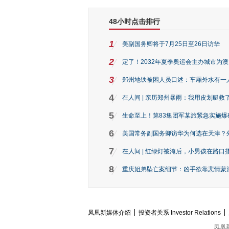
48小时点击排行
1
美副国务卿将于7月25日至26日访华
2
定了！2032年夏季奥运会主办城市为
3
郑州地铁被困人员口述：车厢外水有一
4
在人间 | 亲历郑州暴雨：我用皮划艇救
5
生命至上！第83集团军某旅紧急实施爆
6
美国常务副国务卿访华为何选在天津？
7
在人间 | 红绿灯被淹后，小男孩在路口指
8
重庆姐弟坠亡案细节：凶手欲靠悲情蒙混 
凤凰新媒体介绍
投资者关系 Investor Relations
凤凰