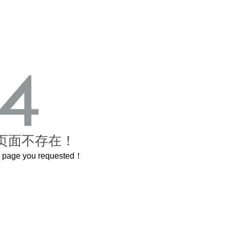
页面不存在！
he page you requested！
这个3.2米的长卷，还原了600岁的紫禁城