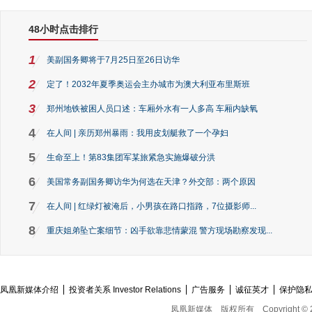
48小时点击排行
1
美副国务卿将于7月25日至26日访华
2
定了！2032年夏季奥运会主办城市为澳大利亚布里斯班
3
郑州地铁被困人员口述：车厢外水有一人多高 车厢内缺氧
4
在人间 | 亲历郑州暴雨：我用皮划艇救了一个孕妇
5
生命至上！第83集团军某旅紧急实施爆破分洪
6
美国常务副国务卿访华为何选在天津？外交部：两个原因
7
在人间 | 红绿灯被淹后，小男孩在路口指路，7位摄影师...
8
重庆姐弟坠亡案细节：凶手欲靠悲情蒙混 警方现场勘察发现...
凤凰新媒体介绍
投资者关系 Investor Relations
广告服务
诚征英才
保护隐
凤凰新媒体
版权所有
Copyright © 