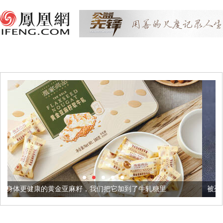
亚麻籽，我们把它加到了牛轧糖里
被列入佛家七宝的它到底