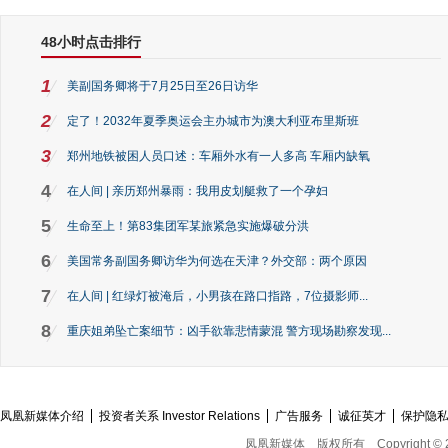
48小时点击排行
1
美副国务卿将于7月25日至26日访华
2
定了！2032年夏季奥运会主办城市为澳大利亚布里斯班
3
郑州地铁被困人员口述：车厢外水有一人多高 车厢内缺氧
4
在人间 | 亲历郑州暴雨：我用皮划艇救了一个孕妇
5
生命至上！第83集团军某旅紧急实施爆破分洪
6
美国常务副国务卿访华为何选在天津？外交部：两个原因
7
在人间 | 红绿灯被淹后，小男孩在路口指路，7位摄影师...
8
重庆姐弟坠亡案细节：凶手欲靠悲情蒙混 警方现场勘察发现...
凤凰新媒体介绍
投资者关系 Investor Relations
广告服务
诚征英才
保护隐
凤凰新媒体
版权所有
Copyright © 