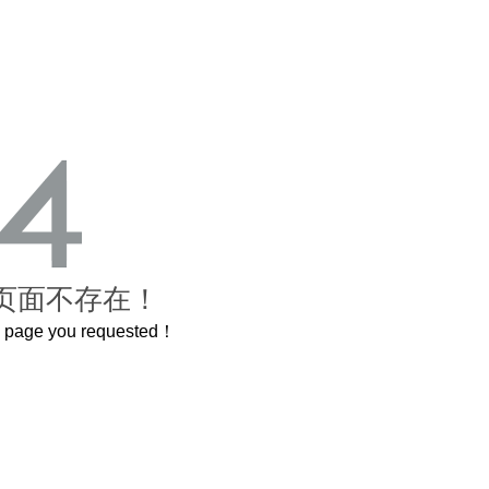
页面不存在！
he page you requested！
这个3.2米的长卷，还原了600岁的紫禁城