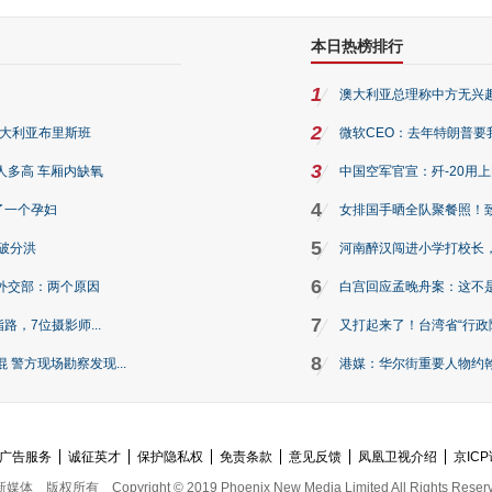
本日热榜排行
1
澳大利亚总理称中方无兴
2
澳大利亚布里斯班
微软CEO：去年特朗普要我们收
3
人多高 车厢内缺氧
中国空军官宣：歼-20用
4
了一个孕妇
女排国手晒全队聚餐照！
5
破分洪
河南醉汉闯进小学打校长，
6
外交部：两个原因
白宫回应孟晚舟案：这不
7
路，7位摄影师...
又打起来了！台湾省“行政院
8
警方现场勘察发现...
港媒：华尔街重要人物约翰·
广告服务
诚征英才
保护隐私权
免责条款
意见反馈
凤凰卫视介绍
京ICP
新媒体
版权所有
Copyright © 2019 Phoenix New Media Limited All Rights Reser