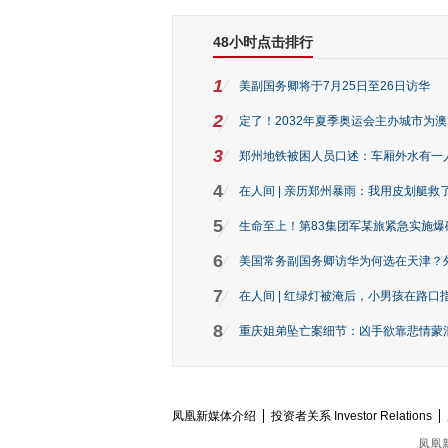
48小时点击排行
1
美副国务卿将于7月25日至26日访华
2
定了！2032年夏季奥运会主办城市为
3
郑州地铁被困人员口述：车厢外水有一
4
在人间 | 亲历郑州暴雨：我用皮划艇救
5
生命至上！第83集团军某旅紧急实施爆
6
美国常务副国务卿访华为何选在天津？
7
在人间 | 红绿灯被淹后，小男孩在路口指
8
重庆姐弟坠亡案细节：凶手欲靠悲情蒙混 
凤凰新媒体介绍
投资者关系 Investor Relations
凤凰