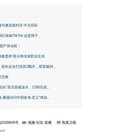
趣与澳直接对话 中方回应
购TikTok 这是我干...
上国产发动机！
致敬恩师 暗示将结束职业生涯
校长反击打掉其3颗牙，双双被刑...
是交换
长”苏贞昌被泼水，22秒完成...
桑顿访问中国多地 意义“类似...
证030609号
视频
·
纪实
·
直播
凤凰卫视
ved.