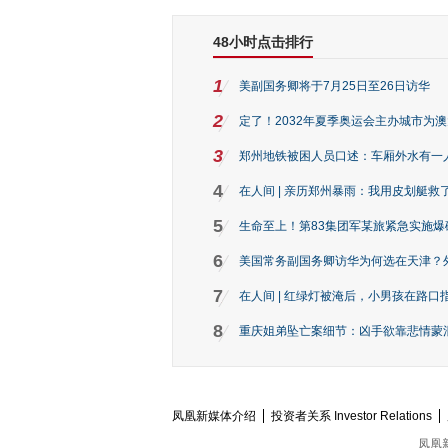
48小时点击排行
1
美副国务卿将于7月25日至26日访华
2
定了！2032年夏季奥运会主办城市为
3
郑州地铁被困人员口述：车厢外水有一
4
在人间 | 亲历郑州暴雨：我用皮划艇救
5
生命至上！第83集团军某旅紧急实施爆
6
美国常务副国务卿访华为何选在天津？
7
在人间 | 红绿灯被淹后，小男孩在路口指
8
重庆姐弟坠亡案细节：凶手欲靠悲情蒙混 
凤凰新媒体介绍
投资者关系 Investor Relations
凤凰