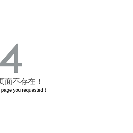
页面不存在！
he page you requested！
A
喝茅台专用，茅台文化研究会打造出超意境酒器