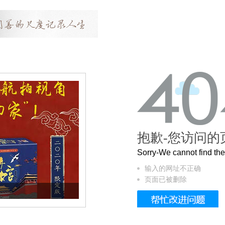
抱歉-您访问的
Sorry-We cannot find t
输入的网址不正确
页面已被删除
曲奇届的“爱马仕”把你的爱封在罐子里送给T