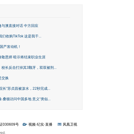
趣与澳直接对话 中方回应
购TikTok 这是我干...
上国产发动机！
致敬恩师 暗示将结束职业生涯
校长反击打掉其3颗牙，双双被刑...
是交换
长”苏贞昌被泼水，22秒完成...
桑顿访问中国多地 意义“类似...
证030609号
视频
·
纪实
·
直播
凤凰卫视
ved.