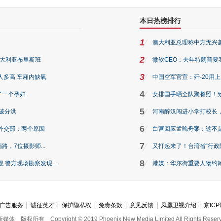
本日热榜排行
1
澳大利亚总理称中方无兴
2
澳大利亚布里斯班
微软CEO：去年特朗普要我们收
3
人多高 车厢内缺氧
中国空军官宣：歼-20用
4
了一个孕妇
女排国手晒全队聚餐照！
5
破分洪
河南醉汉闯进小学打校长，
6
外交部：两个原因
白宫回应孟晚舟案：这不
7
路，7位摄影师...
又打起来了！台湾省“行政院
8
警方现场勘察发现...
港媒：华尔街重要人物约翰·
广告服务
诚征英才
保护隐私权
免责条款
意见反馈
凤凰卫视介绍
京ICP
新媒体
版权所有
Copyright © 2019 Phoenix New Media Limited All Rights Reser