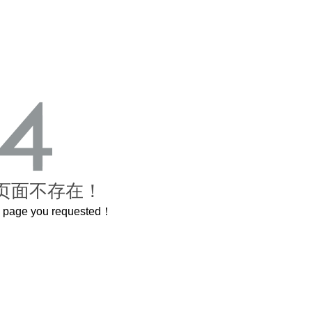
页面不存在！
he page you requested！
这个3.2米的长卷，还原了600岁的紫禁城