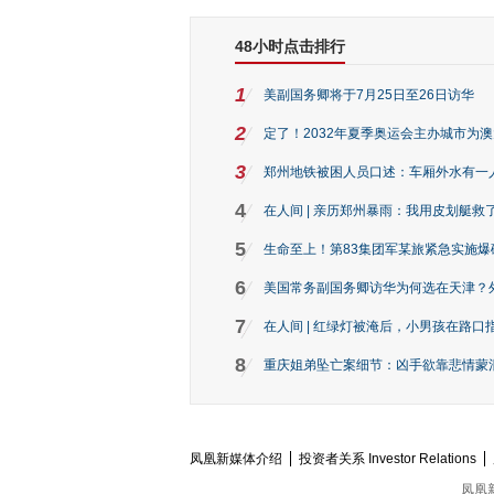
48小时点击排行
1
美副国务卿将于7月25日至26日访华
2
定了！2032年夏季奥运会主办城市为
3
郑州地铁被困人员口述：车厢外水有一
4
在人间 | 亲历郑州暴雨：我用皮划艇救
5
生命至上！第83集团军某旅紧急实施爆
6
美国常务副国务卿访华为何选在天津？
7
在人间 | 红绿灯被淹后，小男孩在路口指
8
重庆姐弟坠亡案细节：凶手欲靠悲情蒙混 
凤凰新媒体介绍
投资者关系 Investor Relations
凤凰