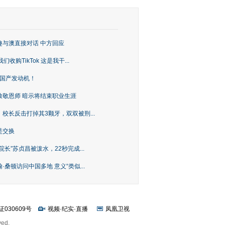
趣与澳直接对话 中方回应
购TikTok 这是我干...
上国产发动机！
致敬恩师 暗示将结束职业生涯
校长反击打掉其3颗牙，双双被刑...
是交换
长”苏贞昌被泼水，22秒完成...
桑顿访问中国多地 意义“类似...
证030609号
视频
·
纪实
·
直播
凤凰卫视
ved.