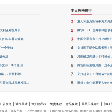
本日热榜排行
1
澳大利亚总理称中方无兴
2
澳大利亚布里斯班
微软CEO：去年特朗普要我们收
3
人多高 车厢内缺氧
中国空军官宣：歼-20用
4
了一个孕妇
女排国手晒全队聚餐照！
5
破分洪
河南醉汉闯进小学打校长，
6
外交部：两个原因
白宫回应孟晚舟案：这不
7
路，7位摄影师...
又打起来了！台湾省“行政院
8
警方现场勘察发现...
港媒：华尔街重要人物约翰·
广告服务
诚征英才
保护隐私权
免责条款
意见反馈
凤凰卫视介绍
京ICP
新媒体
版权所有
Copyright © 2019 Phoenix New Media Limited All Rights Reser