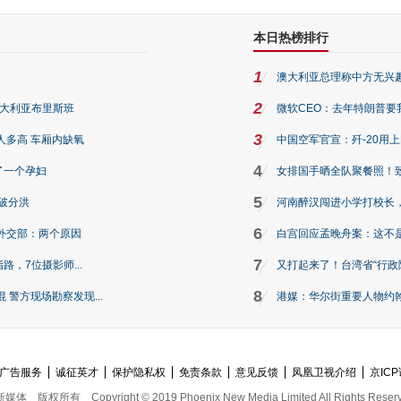
本日热榜排行
1
澳大利亚总理称中方无兴
2
澳大利亚布里斯班
微软CEO：去年特朗普要我们收
3
人多高 车厢内缺氧
中国空军官宣：歼-20用
4
了一个孕妇
女排国手晒全队聚餐照！
5
破分洪
河南醉汉闯进小学打校长，
6
外交部：两个原因
白宫回应孟晚舟案：这不
7
路，7位摄影师...
又打起来了！台湾省“行政院
8
警方现场勘察发现...
港媒：华尔街重要人物约翰·
广告服务
诚征英才
保护隐私权
免责条款
意见反馈
凤凰卫视介绍
京ICP
新媒体
版权所有
Copyright © 2019 Phoenix New Media Limited All Rights Reser