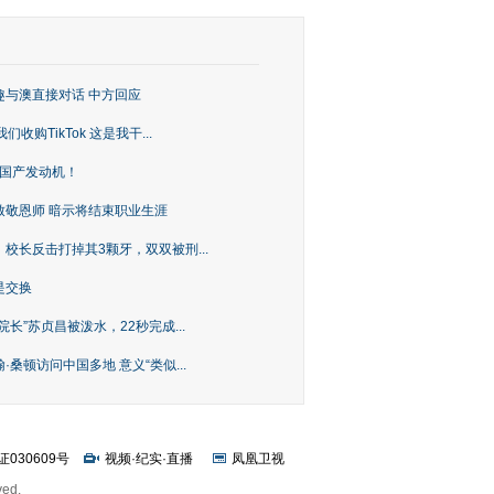
趣与澳直接对话 中方回应
购TikTok 这是我干...
上国产发动机！
致敬恩师 暗示将结束职业生涯
校长反击打掉其3颗牙，双双被刑...
是交换
长”苏贞昌被泼水，22秒完成...
桑顿访问中国多地 意义“类似...
证030609号
视频
·
纪实
·
直播
凤凰卫视
ved.