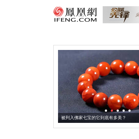
把它加到了牛轧糖里
被列入佛家七宝的它到底有多美？