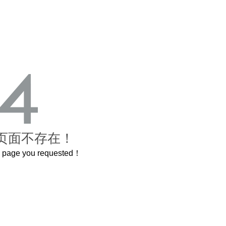
页面不存在！
he page you requested！
曲奇届的“爱马仕”把你的爱封在罐子里送给TA