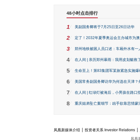
48小时点击排行
1
美副国务卿将于7月25日至26日访华
2
定了！2032年夏季奥运会主办城市为
3
郑州地铁被困人员口述：车厢外水有一
4
在人间 | 亲历郑州暴雨：我用皮划艇救
5
生命至上！第83集团军某旅紧急实施爆
6
美国常务副国务卿访华为何选在天津？
7
在人间 | 红绿灯被淹后，小男孩在路口指
8
重庆姐弟坠亡案细节：凶手欲靠悲情蒙混 
凤凰新媒体介绍
投资者关系 Investor Relations
凤凰