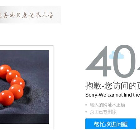
抱歉-您访问的
Sorry-We cannot find t
输入的网址不正确
页面已被删除
这个3.2米的长卷，还原了600岁的紫禁城