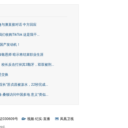
趣与澳直接对话 中方回应
购TikTok 这是我干...
上国产发动机！
致敬恩师 暗示将结束职业生涯
校长反击打掉其3颗牙，双双被刑...
是交换
长”苏贞昌被泼水，22秒完成...
桑顿访问中国多地 意义“类似...
证030609号
视频
·
纪实
·
直播
凤凰卫视
ved.