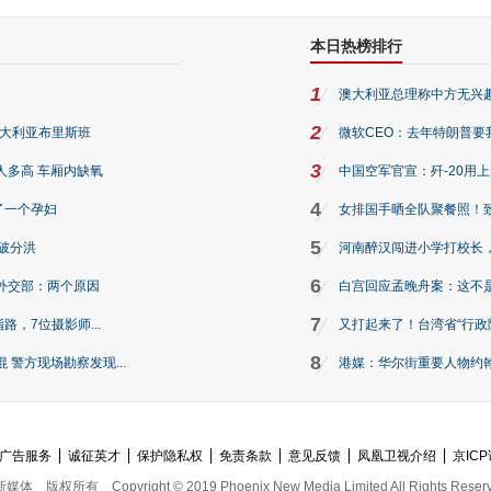
本日热榜排行
1
澳大利亚总理称中方无兴
2
澳大利亚布里斯班
微软CEO：去年特朗普要我们收
3
人多高 车厢内缺氧
中国空军官宣：歼-20用
4
了一个孕妇
女排国手晒全队聚餐照！
5
破分洪
河南醉汉闯进小学打校长，
6
外交部：两个原因
白宫回应孟晚舟案：这不
7
路，7位摄影师...
又打起来了！台湾省“行政院
8
警方现场勘察发现...
港媒：华尔街重要人物约翰·
广告服务
诚征英才
保护隐私权
免责条款
意见反馈
凤凰卫视介绍
京ICP
新媒体
版权所有
Copyright © 2019 Phoenix New Media Limited All Rights Reser