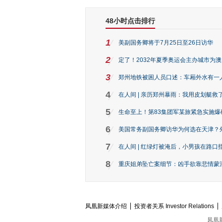
48小时点击排行
1
美副国务卿将于7月25日至26日访华
2
定了！2032年夏季奥运会主办城市为
3
郑州地铁被困人员口述：车厢外水有一
4
在人间 | 亲历郑州暴雨：我用皮划艇救
5
生命至上！第83集团军某旅紧急实施爆
6
美国常务副国务卿访华为何选在天津？
7
在人间 | 红绿灯被淹后，小男孩在路口指
8
重庆姐弟坠亡案细节：凶手欲靠悲情蒙混 
凤凰新媒体介绍
投资者关系 Investor Relations
凤凰