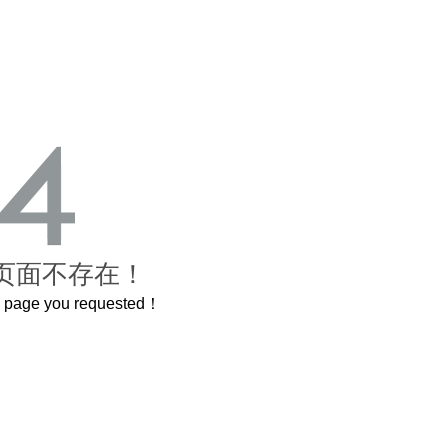
页面不存在！
he page you requested！
这个3.2米的长卷，还原了600岁的紫禁城