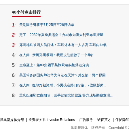
48小时点击排行
1
美副国务卿将于7月25日至26日访华
2
定了！2032年夏季奥运会主办城市为澳大利亚布里斯班
3
郑州地铁被困人员口述：车厢外水有一人多高 车厢内缺氧
4
在人间 | 亲历郑州暴雨：我用皮划艇救了一个孕妇
5
生命至上！第83集团军某旅紧急实施爆破分洪
6
美国常务副国务卿访华为何选在天津？外交部：两个原因
7
在人间 | 红绿灯被淹后，小男孩在路口指路，7位摄影师...
8
重庆姐弟坠亡案细节：凶手欲靠悲情蒙混 警方现场勘察发现...
凤凰新媒体介绍
投资者关系 Investor Relations
广告服务
诚征英才
保护隐
凤凰新媒体
版权所有
Copyright © 