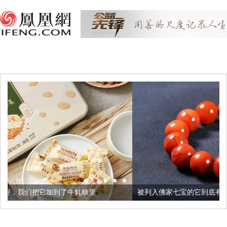
牛轧糖里
被列入佛家七宝的它到底有多美？