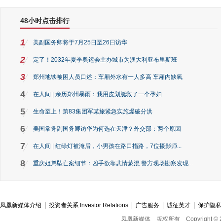
48小时点击排行
1
美副国务卿将于7月25日至26日访华
2
定了！2032年夏季奥运会主办城市为澳大利亚布里斯班
3
郑州地铁被困人员口述：车厢外水有一人多高 车厢内缺氧
4
在人间 | 亲历郑州暴雨：我用皮划艇救了一个孕妇
5
生命至上！第83集团军某旅紧急实施爆破分洪
6
美国常务副国务卿访华为何选在天津？外交部：两个原因
7
在人间 | 红绿灯被淹后，小男孩在路口指路，7位摄影师...
8
重庆姐弟坠亡案细节：凶手欲靠悲情蒙混 警方现场勘察发现...
凤凰新媒体介绍
投资者关系 Investor Relations
广告服务
诚征英才
保护隐
凤凰新媒体
版权所有
Copyright © 