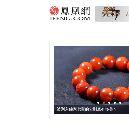
把它加到了牛轧糖里
被列入佛家七宝的它到底有多美？