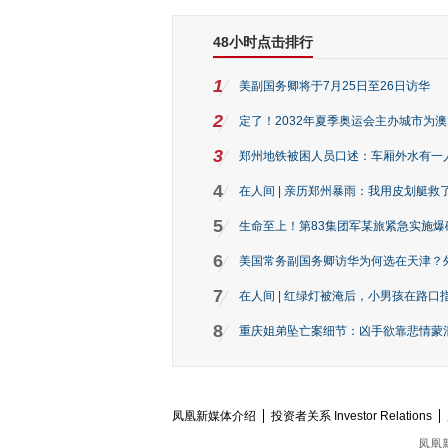
48小时点击排行
1
美副国务卿将于7月25日至26日访华
2
定了！2032年夏季奥运会主办城市为
3
郑州地铁被困人员口述：车厢外水有一
4
在人间 | 亲历郑州暴雨：我用皮划艇救
5
生命至上！第83集团军某旅紧急实施爆
6
美国常务副国务卿访华为何选在天津？
7
在人间 | 红绿灯被淹后，小男孩在路口指
8
重庆姐弟坠亡案细节：凶手欲靠悲情蒙混 
凤凰新媒体介绍
投资者关系 Investor Relations
凤凰