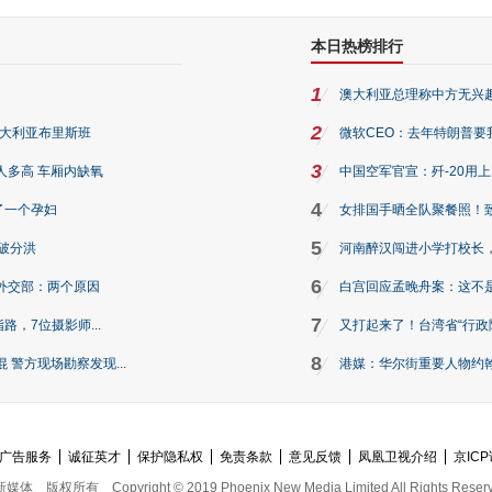
本日热榜排行
1
澳大利亚总理称中方无兴
2
澳大利亚布里斯班
微软CEO：去年特朗普要我们收
3
人多高 车厢内缺氧
中国空军官宣：歼-20用
4
了一个孕妇
女排国手晒全队聚餐照！
5
破分洪
河南醉汉闯进小学打校长，
6
外交部：两个原因
白宫回应孟晚舟案：这不
7
路，7位摄影师...
又打起来了！台湾省“行政院
8
警方现场勘察发现...
港媒：华尔街重要人物约翰·
广告服务
诚征英才
保护隐私权
免责条款
意见反馈
凤凰卫视介绍
京ICP
新媒体
版权所有
Copyright © 2019 Phoenix New Media Limited All Rights Reser