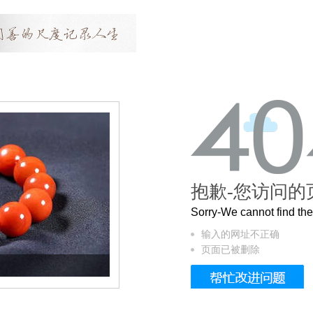
抱歉-您访问的
Sorry-We cannot find t
输入的网址不正确
页面已被删除
这个3.2米的长卷，还原了600岁的紫禁城