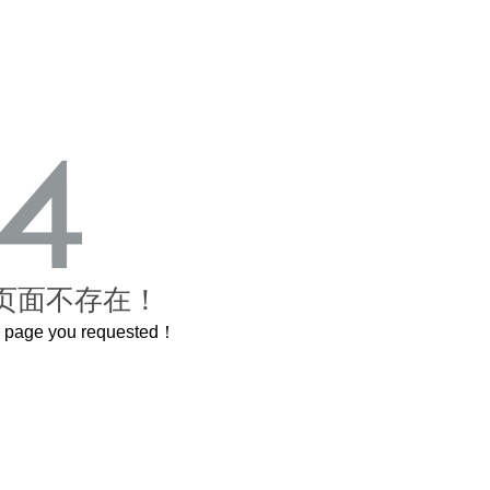
页面不存在！
he page you requested！
曲奇届的“爱马仕”把你的爱封在罐子里送给TA