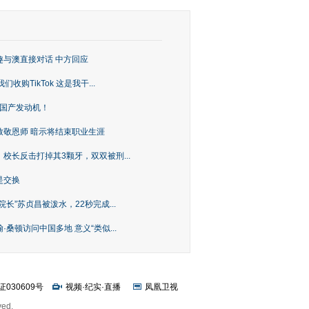
趣与澳直接对话 中方回应
购TikTok 这是我干...
上国产发动机！
致敬恩师 暗示将结束职业生涯
校长反击打掉其3颗牙，双双被刑...
是交换
长”苏贞昌被泼水，22秒完成...
桑顿访问中国多地 意义“类似...
证030609号
视频
·
纪实
·
直播
凤凰卫视
ved.