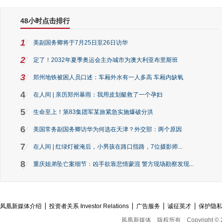
48小时点击排行
1
美副国务卿将于7月25日至26日访华
2
定了！2032年夏季奥运会主办城市为澳大利亚布里斯班
3
郑州地铁被困人员口述：车厢外水有一人多高 车厢内缺氧
4
在人间 | 亲历郑州暴雨：我用皮划艇救了一个孕妇
5
生命至上！第83集团军某旅紧急实施爆破分洪
6
美国常务副国务卿访华为何选在天津？外交部：两个原因
7
在人间 | 红绿灯被淹后，小男孩在路口指路，7位摄影师...
8
重庆姐弟坠亡案细节：凶手欲靠悲情蒙混 警方现场勘察发现...
凤凰新媒体介绍
投资者关系 Investor Relations
广告服务
诚征英才
保护隐
凤凰新媒体
版权所有
Copyright © 