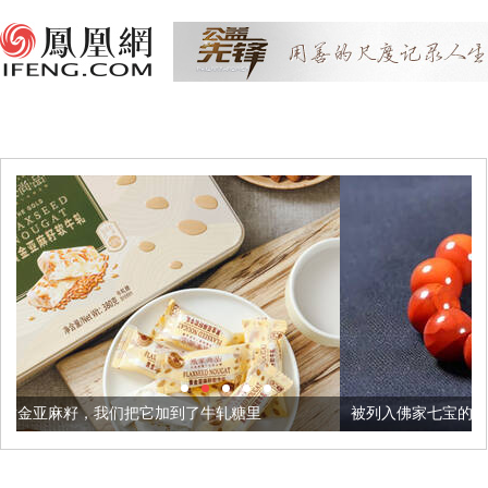
它加到了牛轧糖里
被列入佛家七宝的它到底有多美？