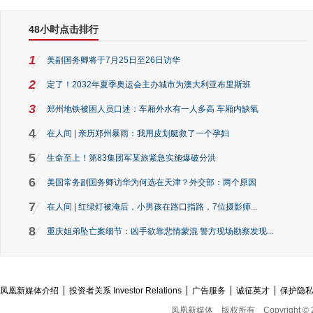
48小时点击排行
1
美副国务卿将于7月25日至26日访华
2
定了！2032年夏季奥运会主办城市为澳大利亚布里斯班
3
郑州地铁被困人员口述：车厢外水有一人多高 车厢内缺氧
4
在人间 | 亲历郑州暴雨：我用皮划艇救了一个孕妇
5
生命至上！第83集团军某旅紧急实施爆破分洪
6
美国常务副国务卿访华为何选在天津？外交部：两个原因
7
在人间 | 红绿灯被淹后，小男孩在路口指路，7位摄影师...
8
重庆姐弟坠亡案细节：凶手欲靠悲情蒙混 警方现场勘察发现...
凤凰新媒体介绍
投资者关系 Investor Relations
广告服务
诚征英才
保护隐
凤凰新媒体
版权所有
Copyright © 