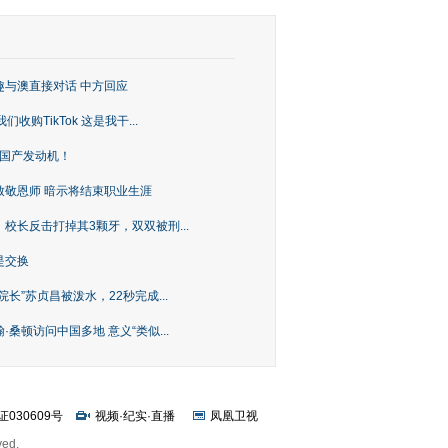
趣与澳直接对话 中方回应
购TikTok 这是我干...
上国产发动机！
致敬恩师 暗示将结束职业生涯
校长反击打掉其3颗牙，双双被刑...
是交换
长”苏贞昌被泼水，22秒完成...
桑顿访问中国多地 意义“类似...
证030609号
视频
·
纪实
·
直播
凤凰卫视
ved.