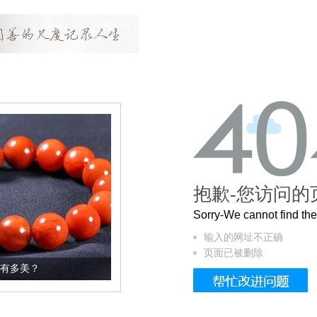
抱歉-您访问的
Sorry-We cannot find t
输入的网址不正确
页面已被删除
这个3.2米的长卷，还原了600岁的紫禁城