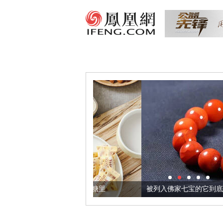
把它加到了牛轧糖里
被列入佛家七宝的它到底有多美？