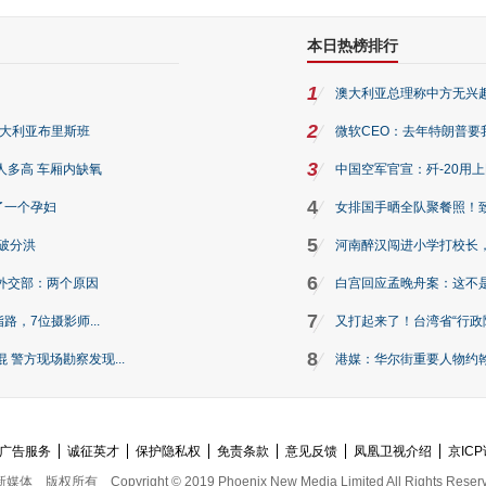
本日热榜排行
1
澳大利亚总理称中方无兴
2
澳大利亚布里斯班
微软CEO：去年特朗普要我们收
3
人多高 车厢内缺氧
中国空军官宣：歼-20用
4
了一个孕妇
女排国手晒全队聚餐照！
5
破分洪
河南醉汉闯进小学打校长，
6
外交部：两个原因
白宫回应孟晚舟案：这不
7
路，7位摄影师...
又打起来了！台湾省“行政院
8
警方现场勘察发现...
港媒：华尔街重要人物约翰·
广告服务
诚征英才
保护隐私权
免责条款
意见反馈
凤凰卫视介绍
京ICP
新媒体
版权所有
Copyright © 2019 Phoenix New Media Limited All Rights Reser