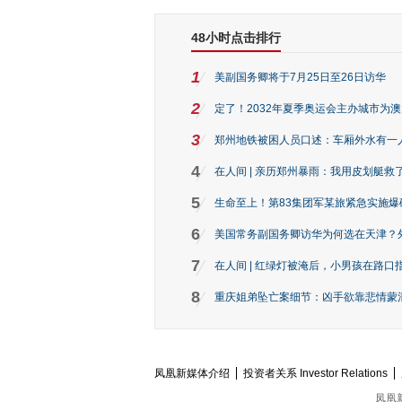
48小时点击排行
1
美副国务卿将于7月25日至26日访华
2
定了！2032年夏季奥运会主办城市为
3
郑州地铁被困人员口述：车厢外水有一
4
在人间 | 亲历郑州暴雨：我用皮划艇救
5
生命至上！第83集团军某旅紧急实施爆
6
美国常务副国务卿访华为何选在天津？
7
在人间 | 红绿灯被淹后，小男孩在路口指
8
重庆姐弟坠亡案细节：凶手欲靠悲情蒙混 
凤凰新媒体介绍
投资者关系 Investor Relations
凤凰