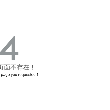
页面不存在！
he page you requested！
曲奇届的“爱马仕”把你的爱封在罐子里送给TA