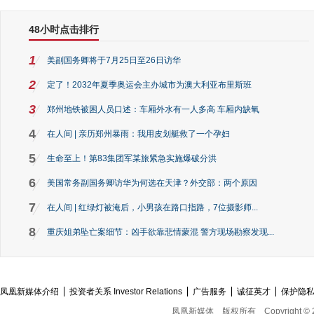
48小时点击排行
1
美副国务卿将于7月25日至26日访华
2
定了！2032年夏季奥运会主办城市为澳大利亚布里斯班
3
郑州地铁被困人员口述：车厢外水有一人多高 车厢内缺氧
4
在人间 | 亲历郑州暴雨：我用皮划艇救了一个孕妇
5
生命至上！第83集团军某旅紧急实施爆破分洪
6
美国常务副国务卿访华为何选在天津？外交部：两个原因
7
在人间 | 红绿灯被淹后，小男孩在路口指路，7位摄影师...
8
重庆姐弟坠亡案细节：凶手欲靠悲情蒙混 警方现场勘察发现...
凤凰新媒体介绍
投资者关系 Investor Relations
广告服务
诚征英才
保护隐
凤凰新媒体
版权所有
Copyright © 