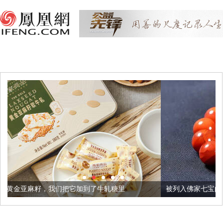
把它加到了牛轧糖里
被列入佛家七宝的它到底有多美？