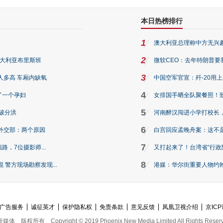
本日热榜排行
1
澳大利亚总理称中方无兴
2
澳大利亚布里斯班
微软CEO：去年特朗普要我们收
3
人多高 车厢内缺氧
中国空军官宣：歼-20用
4
了一个孕妇
女排国手晒全队聚餐照！
5
破分洪
河南醉汉闯进小学打校长，
6
外交部：两个原因
白宫回应孟晚舟案：这不
7
路，7位摄影师...
又打起来了！台湾省“行政院
8
警方现场勘察发现...
港媒：华尔街重要人物约翰·
广告服务
诚征英才
保护隐私权
免责条款
意见反馈
凤凰卫视介绍
京ICP
新媒体
版权所有
Copyright © 2019 Phoenix New Media Limited All Rights Reser