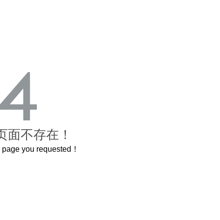
页面不存在！
he page you requested！
曲奇届的“爱马仕”把你的爱封在罐子里送给TA