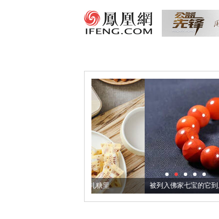
把它加到了牛轧糖里
被列入佛家七宝的它到底有多美？