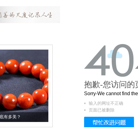
抱歉-您访问的
Sorry-We cannot find t
输入的网址不正确
页面已被删除
这个3.2米的长卷，还原了600岁的紫禁城