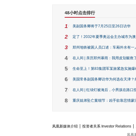
48小时点击排行
1
美副国务卿将于7月25日至26日访华
2
定了！2032年夏季奥运会主办城市为
3
郑州地铁被困人员口述：车厢外水有一
4
在人间 | 亲历郑州暴雨：我用皮划艇救
5
生命至上！第83集团军某旅紧急实施爆
6
美国常务副国务卿访华为何选在天津？
7
在人间 | 红绿灯被淹后，小男孩在路口指
8
重庆姐弟坠亡案细节：凶手欲靠悲情蒙混 
凤凰新媒体介绍
投资者关系 Investor Relations
凤凰