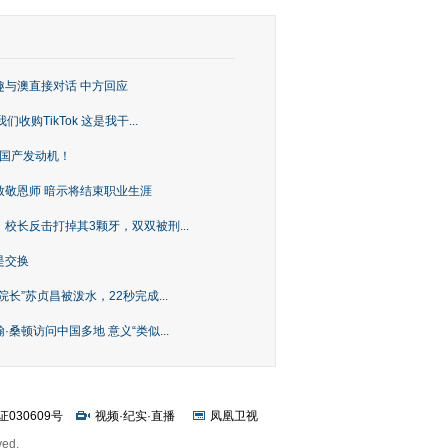
趣与澳直接对话 中方回应
购TikTok 这是我干...
上国产发动机！
致敬恩师 暗示将结束职业生涯
校长反击打掉其3颗牙，双双被刑...
是交换
长”苏贞昌被泼水，22秒完成...
桑顿访问中国多地 意义“类似...
证030609号
视频
·
纪实
·
直播
凤凰卫视
ved.