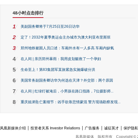
48小时点击排行
1
美副国务卿将于7月25日至26日访华
2
定了！2032年夏季奥运会主办城市为澳大利亚布里斯班
3
郑州地铁被困人员口述：车厢外水有一人多高 车厢内缺氧
4
在人间 | 亲历郑州暴雨：我用皮划艇救了一个孕妇
5
生命至上！第83集团军某旅紧急实施爆破分洪
6
美国常务副国务卿访华为何选在天津？外交部：两个原因
7
在人间 | 红绿灯被淹后，小男孩在路口指路，7位摄影师...
8
重庆姐弟坠亡案细节：凶手欲靠悲情蒙混 警方现场勘察发现...
凤凰新媒体介绍
投资者关系 Investor Relations
广告服务
诚征英才
保护隐
凤凰新媒体
版权所有
Copyright © 