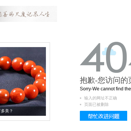
抱歉-您访问的
Sorry-We cannot find t
输入的网址不正确
页面已被删除
这个3.2米的长卷，还原了600岁的紫禁城