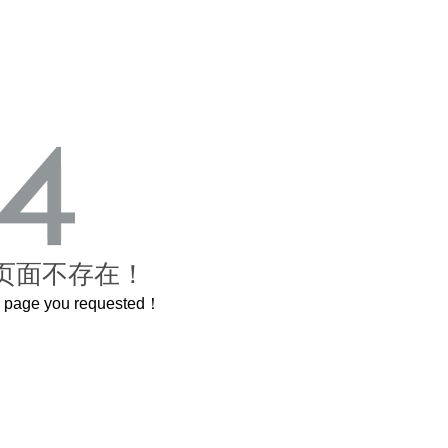
页面不存在！
he page you requested！
曲奇届的“爱马仕”把你的爱封在罐子里送给TA