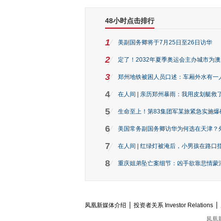
48小时点击排行
1
美副国务卿将于7月25日至26日访华
2
定了！2032年夏季奥运会主办城市为
3
郑州地铁被困人员口述：车厢外水有一
4
在人间 | 亲历郑州暴雨：我用皮划艇救
5
生命至上！第83集团军某旅紧急实施爆
6
美国常务副国务卿访华为何选在天津？
7
在人间 | 红绿灯被淹后，小男孩在路口指
8
重庆姐弟坠亡案细节：凶手欲靠悲情蒙混 
凤凰新媒体介绍
投资者关系 Investor Relations
凤凰