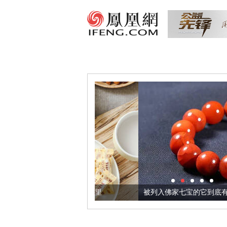
把它加到了牛轧糖里
被列入佛家七宝的它到底有多美？