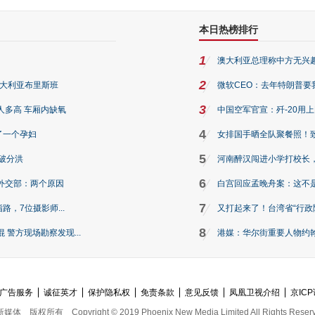
本日热榜排行
1
澳大利亚总理称中方无兴
2
澳大利亚布里斯班
微软CEO：去年特朗普要我们收
3
人多高 车厢内缺氧
中国空军官宣：歼-20用
4
了一个孕妇
女排国手晒全队聚餐照！
5
破分洪
河南醉汉闯进小学打校长，
6
外交部：两个原因
白宫回应孟晚舟案：这不
7
路，7位摄影师...
又打起来了！台湾省“行政院
8
警方现场勘察发现...
港媒：华尔街重要人物约翰·
广告服务
诚征英才
保护隐私权
免责条款
意见反馈
凤凰卫视介绍
京ICP
新媒体
版权所有
Copyright © 2019 Phoenix New Media Limited All Rights Reser