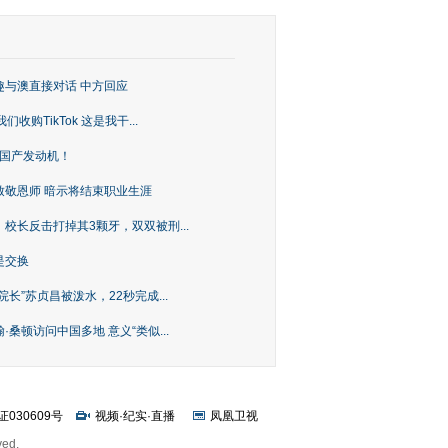
趣与澳直接对话 中方回应
购TikTok 这是我干...
上国产发动机！
致敬恩师 暗示将结束职业生涯
校长反击打掉其3颗牙，双双被刑...
是交换
长”苏贞昌被泼水，22秒完成...
桑顿访问中国多地 意义“类似...
证030609号
视频
·
纪实
·
直播
凤凰卫视
ved.