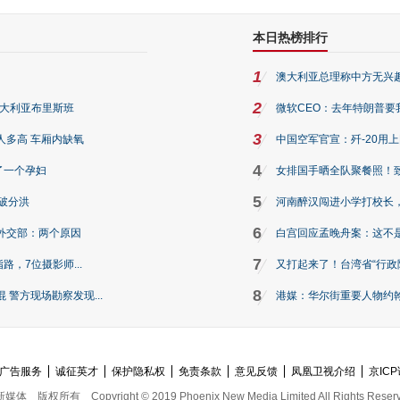
本日热榜排行
1
澳大利亚总理称中方无兴
2
澳大利亚布里斯班
微软CEO：去年特朗普要我们收
3
人多高 车厢内缺氧
中国空军官宣：歼-20用
4
了一个孕妇
女排国手晒全队聚餐照！
5
破分洪
河南醉汉闯进小学打校长，
6
外交部：两个原因
白宫回应孟晚舟案：这不
7
路，7位摄影师...
又打起来了！台湾省“行政院
8
警方现场勘察发现...
港媒：华尔街重要人物约翰·
广告服务
诚征英才
保护隐私权
免责条款
意见反馈
凤凰卫视介绍
京ICP
新媒体
版权所有
Copyright © 2019 Phoenix New Media Limited All Rights Reser