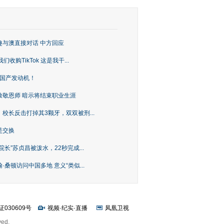
趣与澳直接对话 中方回应
购TikTok 这是我干...
上国产发动机！
致敬恩师 暗示将结束职业生涯
校长反击打掉其3颗牙，双双被刑...
是交换
长”苏贞昌被泼水，22秒完成...
桑顿访问中国多地 意义“类似...
证030609号
视频
·
纪实
·
直播
凤凰卫视
ved.