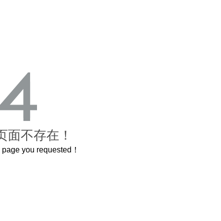
页面不存在！
he page you requested！
这个3.2米的长卷，还原了600岁的紫禁城