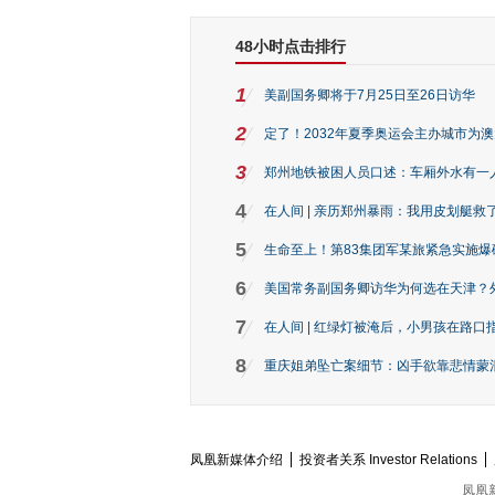
48小时点击排行
1
美副国务卿将于7月25日至26日访华
2
定了！2032年夏季奥运会主办城市为
3
郑州地铁被困人员口述：车厢外水有一
4
在人间 | 亲历郑州暴雨：我用皮划艇救
5
生命至上！第83集团军某旅紧急实施爆
6
美国常务副国务卿访华为何选在天津？
7
在人间 | 红绿灯被淹后，小男孩在路口指
8
重庆姐弟坠亡案细节：凶手欲靠悲情蒙混 
凤凰新媒体介绍
投资者关系 Investor Relations
凤凰