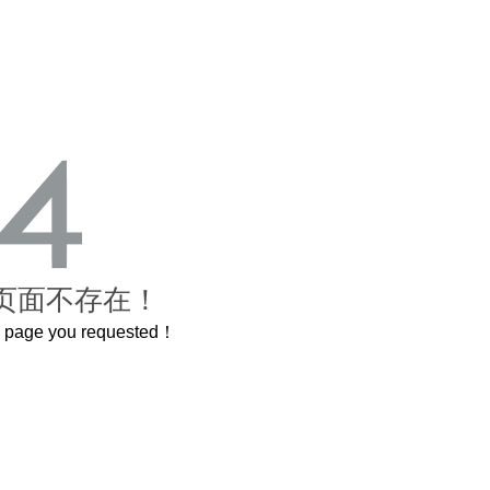
页面不存在！
he page you requested！
A
喝茅台专用，茅台文化研究会打造出超意境酒器