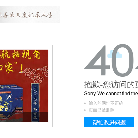
抱歉-您访问的
Sorry-We cannot find t
输入的网址不正确
页面已被删除
曲奇届的“爱马仕”把你的爱封在罐子里送给T