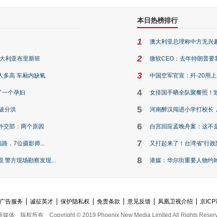
本日热榜排行
1
澳大利亚总理称中方无兴
2
澳大利亚布里斯班
微软CEO：去年特朗普要我们收
3
人多高 车厢内缺氧
中国空军官宣：歼-20用
4
了一个孕妇
女排国手晒全队聚餐照！
5
破分洪
河南醉汉闯进小学打校长，
6
外交部：两个原因
白宫回应孟晚舟案：这不
7
路，7位摄影师...
又打起来了！台湾省“行政院
8
警方现场勘察发现...
港媒：华尔街重要人物约翰·
广告服务
诚征英才
保护隐私权
免责条款
意见反馈
凤凰卫视介绍
京ICP
新媒体
版权所有
Copyright © 2019 Phoenix New Media Limited All Rights Reser