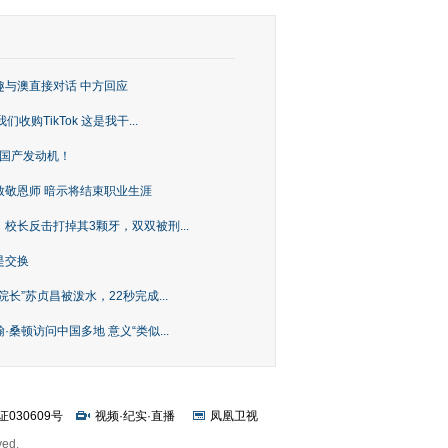
趣与澳直接对话 中方回应
购TikTok 这是我干...
上国产发动机！
致敬恩师 暗示将结束职业生涯
校长反击打掉其3颗牙，双双被刑...
是交换
长”苏贞昌被泼水，22秒完成...
桑顿访问中国多地 意义“类似...
证030609号
视频
·
纪实
·
直播
凤凰卫视
ved.