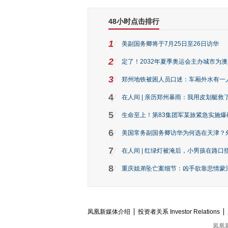
48小时点击排行
1
美副国务卿将于7月25日至26日访华
2
定了！2032年夏季奥运会主办城市为
3
郑州地铁被困人员口述：车厢外水有一
4
在人间 | 亲历郑州暴雨：我用皮划艇救
5
生命至上！第83集团军某旅紧急实施爆
6
美国常务副国务卿访华为何选在天津？
7
在人间 | 红绿灯被淹后，小男孩在路口指
8
重庆姐弟坠亡案细节：凶手欲靠悲情蒙混 
凤凰新媒体介绍
投资者关系 Investor Relations
凤凰