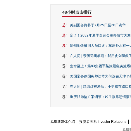
48小时点击排行
1
美副国务卿将于7月25日至26日访华
2
定了！2032年夏季奥运会主办城市为
3
郑州地铁被困人员口述：车厢外水有一
4
在人间 | 亲历郑州暴雨：我用皮划艇救
5
生命至上！第83集团军某旅紧急实施爆
6
美国常务副国务卿访华为何选在天津？
7
在人间 | 红绿灯被淹后，小男孩在路口指
8
重庆姐弟坠亡案细节：凶手欲靠悲情蒙混 
凤凰新媒体介绍
投资者关系 Investor Relations
凤凰