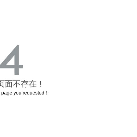
页面不存在！
he page you requested！
这个3.2米的长卷，还原了600岁的紫禁城