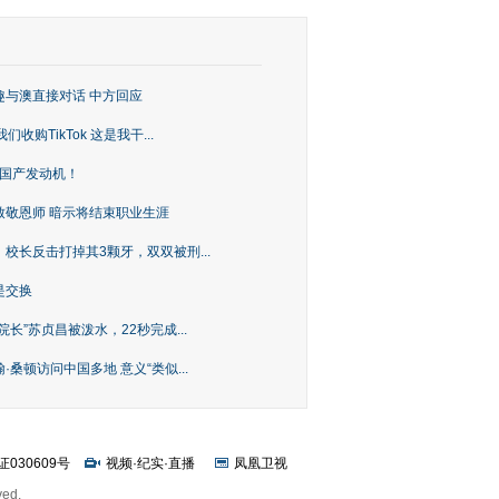
趣与澳直接对话 中方回应
购TikTok 这是我干...
上国产发动机！
致敬恩师 暗示将结束职业生涯
校长反击打掉其3颗牙，双双被刑...
是交换
长”苏贞昌被泼水，22秒完成...
桑顿访问中国多地 意义“类似...
证030609号
视频
·
纪实
·
直播
凤凰卫视
ved.