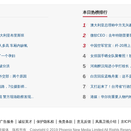
本日热榜排行
1
澳大利亚总理称中方无兴
2
澳大利亚布里斯班
微软CEO：去年特朗普要我们收
3
人多高 车厢内缺氧
中国空军官宣：歼-20用
4
了一个孕妇
女排国手晒全队聚餐照！
5
破分洪
河南醉汉闯进小学打校长，
6
外交部：两个原因
白宫回应孟晚舟案：这不
7
路，7位摄影师...
又打起来了！台湾省“行政院
8
警方现场勘察发现...
港媒：华尔街重要人物约翰·
广告服务
诚征英才
保护隐私权
免责条款
意见反馈
凤凰卫视介绍
京ICP
新媒体
版权所有
Copyright © 2019 Phoenix New Media Limited All Rights Reser