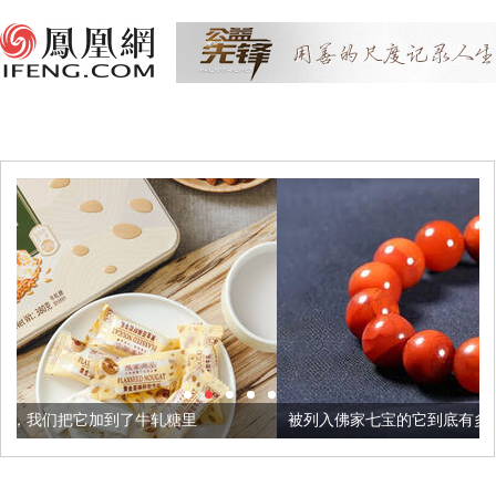
了牛轧糖里
被列入佛家七宝的它到底有多美？