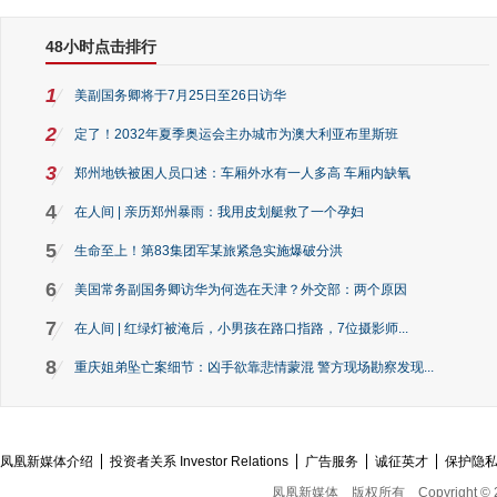
48小时点击排行
1
美副国务卿将于7月25日至26日访华
2
定了！2032年夏季奥运会主办城市为澳大利亚布里斯班
3
郑州地铁被困人员口述：车厢外水有一人多高 车厢内缺氧
4
在人间 | 亲历郑州暴雨：我用皮划艇救了一个孕妇
5
生命至上！第83集团军某旅紧急实施爆破分洪
6
美国常务副国务卿访华为何选在天津？外交部：两个原因
7
在人间 | 红绿灯被淹后，小男孩在路口指路，7位摄影师...
8
重庆姐弟坠亡案细节：凶手欲靠悲情蒙混 警方现场勘察发现...
凤凰新媒体介绍
投资者关系 Investor Relations
广告服务
诚征英才
保护隐
凤凰新媒体
版权所有
Copyright © 