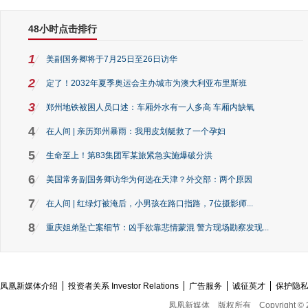
48小时点击排行
1
美副国务卿将于7月25日至26日访华
2
定了！2032年夏季奥运会主办城市为澳大利亚布里斯班
3
郑州地铁被困人员口述：车厢外水有一人多高 车厢内缺氧
4
在人间 | 亲历郑州暴雨：我用皮划艇救了一个孕妇
5
生命至上！第83集团军某旅紧急实施爆破分洪
6
美国常务副国务卿访华为何选在天津？外交部：两个原因
7
在人间 | 红绿灯被淹后，小男孩在路口指路，7位摄影师...
8
重庆姐弟坠亡案细节：凶手欲靠悲情蒙混 警方现场勘察发现...
凤凰新媒体介绍
投资者关系 Investor Relations
广告服务
诚征英才
保护隐
凤凰新媒体
版权所有
Copyright © 