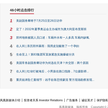
48小时点击排行
1
美副国务卿将于7月25日至26日访华
2
定了！2032年夏季奥运会主办城市为澳大利亚布里斯班
3
郑州地铁被困人员口述：车厢外水有一人多高 车厢内缺氧
4
在人间 | 亲历郑州暴雨：我用皮划艇救了一个孕妇
5
生命至上！第83集团军某旅紧急实施爆破分洪
6
美国常务副国务卿访华为何选在天津？外交部：两个原因
7
在人间 | 红绿灯被淹后，小男孩在路口指路，7位摄影师...
8
重庆姐弟坠亡案细节：凶手欲靠悲情蒙混 警方现场勘察发现...
凤凰新媒体介绍
投资者关系 Investor Relations
广告服务
诚征英才
保护隐
凤凰新媒体
版权所有
Copyright © 