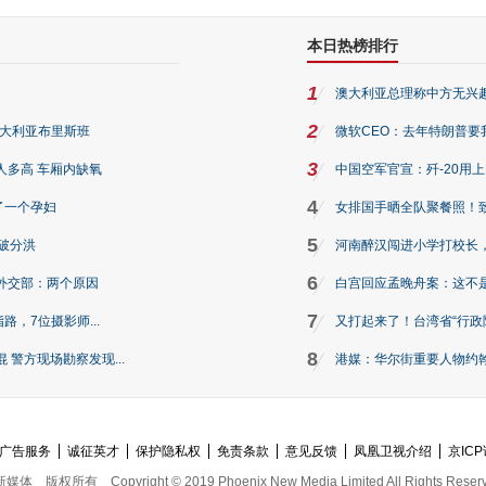
本日热榜排行
1
澳大利亚总理称中方无兴
2
澳大利亚布里斯班
微软CEO：去年特朗普要我们收
3
人多高 车厢内缺氧
中国空军官宣：歼-20用
4
了一个孕妇
女排国手晒全队聚餐照！
5
破分洪
河南醉汉闯进小学打校长，
6
外交部：两个原因
白宫回应孟晚舟案：这不
7
路，7位摄影师...
又打起来了！台湾省“行政院
8
警方现场勘察发现...
港媒：华尔街重要人物约翰·
广告服务
诚征英才
保护隐私权
免责条款
意见反馈
凤凰卫视介绍
京ICP
新媒体
版权所有
Copyright © 2019 Phoenix New Media Limited All Rights Reser