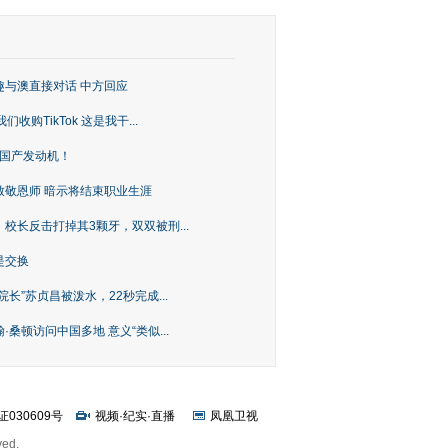
趣与澳直接对话 中方回应
购TikTok 这是我干...
上国产发动机！
致敬恩师 暗示将结束职业生涯
校长反击打掉其3颗牙，双双被刑...
是交换
长”苏贞昌被泼水，22秒完成...
桑顿访问中国多地 意义“类似...
证030609号
视频
·
纪实
·
直播
凤凰卫视
ved.