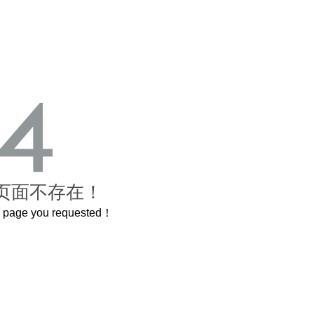
页面不存在！
he page you requested！
这个3.2米的长卷，还原了600岁的紫禁城