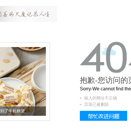
抱歉-您访问的
Sorry-We cannot find t
输入的网址不正确
页面已被删除
轧糖里
被列入佛家七宝的它到底有多美？