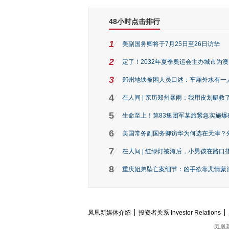
48小时点击排行
1
美副国务卿将于7月25日至26日访华
2
定了！2032年夏季奥运会主办城市为
3
郑州地铁被困人员口述：车厢外水有一
4
在人间 | 亲历郑州暴雨：我用皮划艇救
5
生命至上！第83集团军某旅紧急实施爆
6
美国常务副国务卿访华为何选在天津？
7
在人间 | 红绿灯被淹后，小男孩在路口指
8
重庆姐弟坠亡案细节：凶手欲靠悲情蒙混 
凤凰新媒体介绍
投资者关系 Investor Relations
凤凰