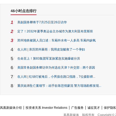
48小时点击排行
1
美副国务卿将于7月25日至26日访华
2
定了！2032年夏季奥运会主办城市为澳大利亚布里斯班
3
郑州地铁被困人员口述：车厢外水有一人多高 车厢内缺氧
4
在人间 | 亲历郑州暴雨：我用皮划艇救了一个孕妇
5
生命至上！第83集团军某旅紧急实施爆破分洪
6
美国常务副国务卿访华为何选在天津？外交部：两个原因
7
在人间 | 红绿灯被淹后，小男孩在路口指路，7位摄影师...
8
重庆姐弟坠亡案细节：凶手欲靠悲情蒙混 警方现场勘察发现...
凤凰新媒体介绍
投资者关系 Investor Relations
广告服务
诚征英才
保护隐
凤凰新媒体
版权所有
Copyright © 