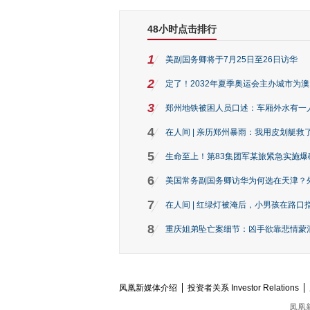
48小时点击排行
1
美副国务卿将于7月25日至26日访华
2
定了！2032年夏季奥运会主办城市为
3
郑州地铁被困人员口述：车厢外水有一
4
在人间 | 亲历郑州暴雨：我用皮划艇救
5
生命至上！第83集团军某旅紧急实施爆
6
美国常务副国务卿访华为何选在天津？
7
在人间 | 红绿灯被淹后，小男孩在路口指
8
重庆姐弟坠亡案细节：凶手欲靠悲情蒙混 
凤凰新媒体介绍
投资者关系 Investor Relations
凤凰