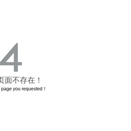
页面不存在！
he page you requested！
这个3.2米的长卷，还原了600岁的紫禁城