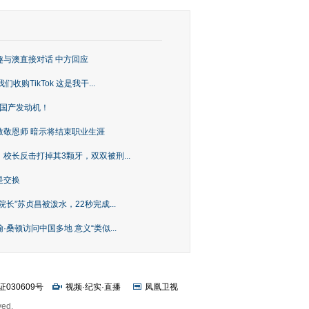
趣与澳直接对话 中方回应
购TikTok 这是我干...
上国产发动机！
致敬恩师 暗示将结束职业生涯
校长反击打掉其3颗牙，双双被刑...
是交换
长”苏贞昌被泼水，22秒完成...
桑顿访问中国多地 意义“类似...
证030609号
视频
·
纪实
·
直播
凤凰卫视
ved.