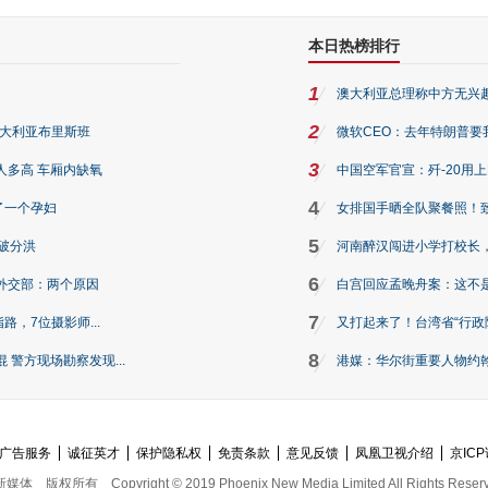
本日热榜排行
1
澳大利亚总理称中方无兴
2
澳大利亚布里斯班
微软CEO：去年特朗普要我们收
3
人多高 车厢内缺氧
中国空军官宣：歼-20用
4
了一个孕妇
女排国手晒全队聚餐照！
5
破分洪
河南醉汉闯进小学打校长，
6
外交部：两个原因
白宫回应孟晚舟案：这不
7
路，7位摄影师...
又打起来了！台湾省“行政院
8
警方现场勘察发现...
港媒：华尔街重要人物约翰·
广告服务
诚征英才
保护隐私权
免责条款
意见反馈
凤凰卫视介绍
京ICP
新媒体
版权所有
Copyright © 2019 Phoenix New Media Limited All Rights Reser