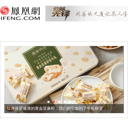
金亚麻籽，我们把它加到了牛轧糖里
被列入佛家七宝的它到