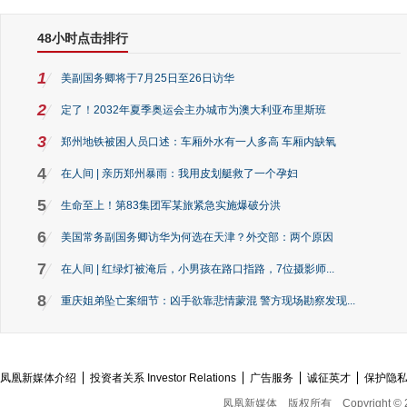
48小时点击排行
1
美副国务卿将于7月25日至26日访华
2
定了！2032年夏季奥运会主办城市为澳大利亚布里斯班
3
郑州地铁被困人员口述：车厢外水有一人多高 车厢内缺氧
4
在人间 | 亲历郑州暴雨：我用皮划艇救了一个孕妇
5
生命至上！第83集团军某旅紧急实施爆破分洪
6
美国常务副国务卿访华为何选在天津？外交部：两个原因
7
在人间 | 红绿灯被淹后，小男孩在路口指路，7位摄影师...
8
重庆姐弟坠亡案细节：凶手欲靠悲情蒙混 警方现场勘察发现...
凤凰新媒体介绍
投资者关系 Investor Relations
广告服务
诚征英才
保护隐
凤凰新媒体
版权所有
Copyright © 