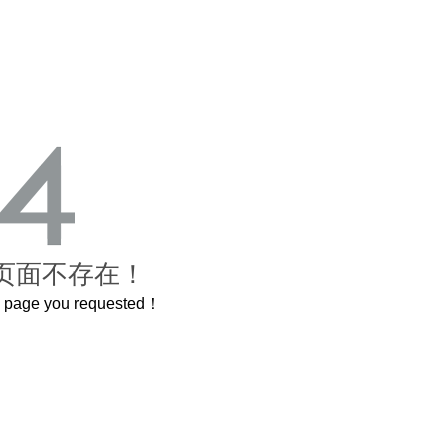
页面不存在！
he page you requested！
这个3.2米的长卷，还原了600岁的紫禁城