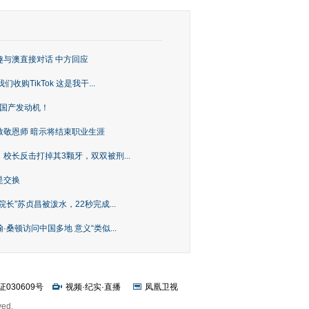
趣与澳直接对话 中方回应
购TikTok 这是我干...
上国产发动机！
致敬恩师 暗示将结束职业生涯
校长反击打掉其3颗牙，双双被刑...
是交换
长”苏贞昌被泼水，22秒完成...
桑顿访问中国多地 意义“类似...
证030609号
视频
·
纪实
·
直播
凤凰卫视
ved.