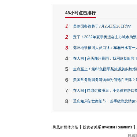
48小时点击排行
1
美副国务卿将于7月25日至26日访华
2
定了！2032年夏季奥运会主办城市为
3
郑州地铁被困人员口述：车厢外水有一
4
在人间 | 亲历郑州暴雨：我用皮划艇救
5
生命至上！第83集团军某旅紧急实施爆
6
美国常务副国务卿访华为何选在天津？
7
在人间 | 红绿灯被淹后，小男孩在路口指
8
重庆姐弟坠亡案细节：凶手欲靠悲情蒙混 
凤凰新媒体介绍
投资者关系 Investor Relations
凤凰