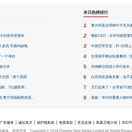
本日热榜排行
1
澳大利亚总理称中方无兴
2
澳大利亚布里斯班
微软CEO：去年特朗普要我们收
3
人多高 车厢内缺氧
中国空军官宣：歼-20用
4
了一个孕妇
女排国手晒全队聚餐照！
5
破分洪
河南醉汉闯进小学打校长，
6
外交部：两个原因
白宫回应孟晚舟案：这不
7
路，7位摄影师...
又打起来了！台湾省“行政院
8
警方现场勘察发现...
港媒：华尔街重要人物约翰·
广告服务
诚征英才
保护隐私权
免责条款
意见反馈
凤凰卫视介绍
京ICP
新媒体
版权所有
Copyright © 2019 Phoenix New Media Limited All Rights Reser