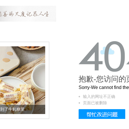
抱歉-您访问的
Sorry-We cannot find t
输入的网址不正确
页面已被删除
了牛轧糖里
被列入佛家七宝的它到底有多美？