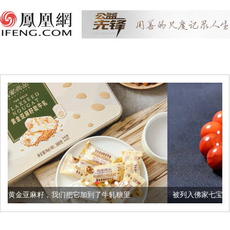
把它加到了牛轧糖里
被列入佛家七宝的它到底有多美？