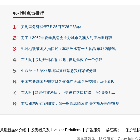
48小时点击排行
1
美副国务卿将于7月25日至26日访华
2
定了！2032年夏季奥运会主办城市为澳大利亚布里斯班
3
郑州地铁被困人员口述：车厢外水有一人多高 车厢内缺氧
4
在人间 | 亲历郑州暴雨：我用皮划艇救了一个孕妇
5
生命至上！第83集团军某旅紧急实施爆破分洪
6
美国常务副国务卿访华为何选在天津？外交部：两个原因
7
在人间 | 红绿灯被淹后，小男孩在路口指路，7位摄影师...
8
重庆姐弟坠亡案细节：凶手欲靠悲情蒙混 警方现场勘察发现...
凤凰新媒体介绍
投资者关系 Investor Relations
广告服务
诚征英才
保护隐
凤凰新媒体
版权所有
Copyright © 