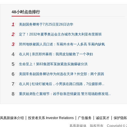
48小时点击排行
1
美副国务卿将于7月25日至26日访华
2
定了！2032年夏季奥运会主办城市为澳大利亚布里斯班
3
郑州地铁被困人员口述：车厢外水有一人多高 车厢内缺氧
4
在人间 | 亲历郑州暴雨：我用皮划艇救了一个孕妇
5
生命至上！第83集团军某旅紧急实施爆破分洪
6
美国常务副国务卿访华为何选在天津？外交部：两个原因
7
在人间 | 红绿灯被淹后，小男孩在路口指路，7位摄影师...
8
重庆姐弟坠亡案细节：凶手欲靠悲情蒙混 警方现场勘察发现...
凤凰新媒体介绍
投资者关系 Investor Relations
广告服务
诚征英才
保护隐
凤凰新媒体
版权所有
Copyright © 