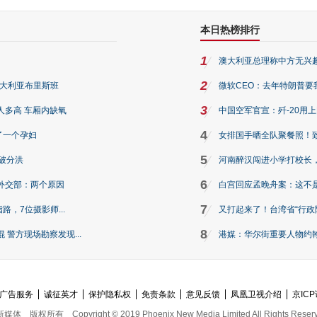
本日热榜排行
1
澳大利亚总理称中方无兴
2
澳大利亚布里斯班
微软CEO：去年特朗普要我们收
3
人多高 车厢内缺氧
中国空军官宣：歼-20用
4
了一个孕妇
女排国手晒全队聚餐照！
5
破分洪
河南醉汉闯进小学打校长，
6
外交部：两个原因
白宫回应孟晚舟案：这不
7
路，7位摄影师...
又打起来了！台湾省“行政院
8
警方现场勘察发现...
港媒：华尔街重要人物约翰·
广告服务
诚征英才
保护隐私权
免责条款
意见反馈
凤凰卫视介绍
京ICP
新媒体
版权所有
Copyright © 2019 Phoenix New Media Limited All Rights Reser