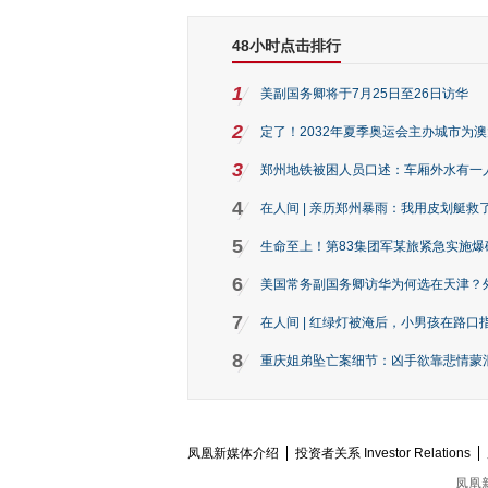
48小时点击排行
1
美副国务卿将于7月25日至26日访华
2
定了！2032年夏季奥运会主办城市为
3
郑州地铁被困人员口述：车厢外水有一
4
在人间 | 亲历郑州暴雨：我用皮划艇救
5
生命至上！第83集团军某旅紧急实施爆
6
美国常务副国务卿访华为何选在天津？
7
在人间 | 红绿灯被淹后，小男孩在路口指
8
重庆姐弟坠亡案细节：凶手欲靠悲情蒙混 
凤凰新媒体介绍
投资者关系 Investor Relations
凤凰