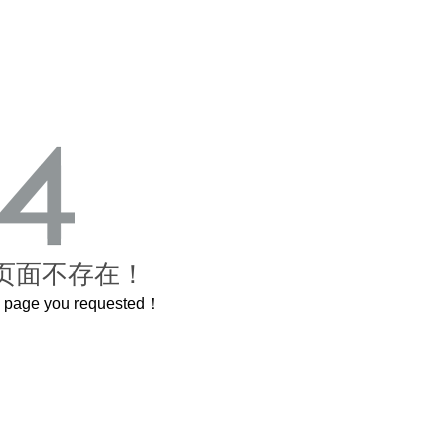
页面不存在！
he page you requested！
曲奇届的“爱马仕”把你的爱封在罐子里送给TA