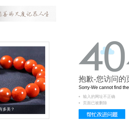
抱歉-您访问的
Sorry-We cannot find t
输入的网址不正确
页面已被删除
这个3.2米的长卷，还原了600岁的紫禁城