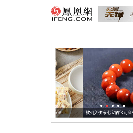
把它加到了牛轧糖里
被列入佛家七宝的它到底有多美？