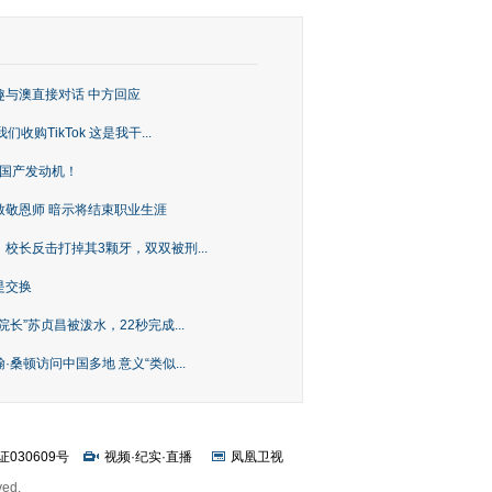
趣与澳直接对话 中方回应
购TikTok 这是我干...
上国产发动机！
致敬恩师 暗示将结束职业生涯
校长反击打掉其3颗牙，双双被刑...
是交换
长”苏贞昌被泼水，22秒完成...
桑顿访问中国多地 意义“类似...
证030609号
视频
·
纪实
·
直播
凤凰卫视
ved.