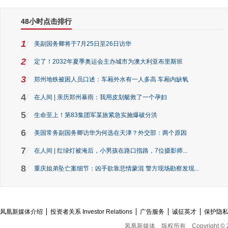
48小时点击排行
1
美副国务卿将于7月25日至26日访华
2
定了！2032年夏季奥运会主办城市为澳大利亚布里斯班
3
郑州地铁被困人员口述：车厢外水有一人多高 车厢内缺氧
4
在人间 | 亲历郑州暴雨：我用皮划艇救了一个孕妇
5
生命至上！第83集团军某旅紧急实施爆破分洪
6
美国常务副国务卿访华为何选在天津？外交部：两个原因
7
在人间 | 红绿灯被淹后，小男孩在路口指路，7位摄影师...
8
重庆姐弟坠亡案细节：凶手欲靠悲情蒙混 警方现场勘察发现...
凤凰新媒体介绍
投资者关系 Investor Relations
广告服务
诚征英才
保护隐
凤凰新媒体
版权所有
Copyright © 