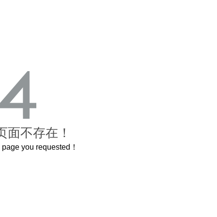
页面不存在！
he page you requested！
这个3.2米的长卷，还原了600岁的紫禁城