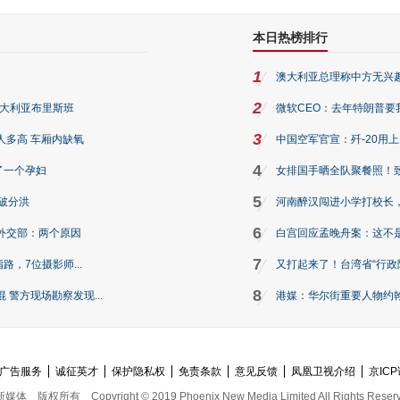
本日热榜排行
1
澳大利亚总理称中方无兴
2
澳大利亚布里斯班
微软CEO：去年特朗普要我们收
3
人多高 车厢内缺氧
中国空军官宣：歼-20用
4
了一个孕妇
女排国手晒全队聚餐照！
5
破分洪
河南醉汉闯进小学打校长，
6
外交部：两个原因
白宫回应孟晚舟案：这不
7
路，7位摄影师...
又打起来了！台湾省“行政院
8
警方现场勘察发现...
港媒：华尔街重要人物约翰·
广告服务
诚征英才
保护隐私权
免责条款
意见反馈
凤凰卫视介绍
京ICP
新媒体
版权所有
Copyright © 2019 Phoenix New Media Limited All Rights Reser