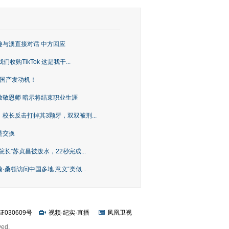
趣与澳直接对话 中方回应
购TikTok 这是我干...
上国产发动机！
致敬恩师 暗示将结束职业生涯
校长反击打掉其3颗牙，双双被刑...
是交换
长”苏贞昌被泼水，22秒完成...
桑顿访问中国多地 意义“类似...
证030609号
视频
·
纪实
·
直播
凤凰卫视
ved.