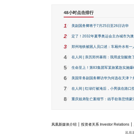
48小时点击排行
1
美副国务卿将于7月25日至26日访华
2
定了！2032年夏季奥运会主办城市为
3
郑州地铁被困人员口述：车厢外水有一
4
在人间 | 亲历郑州暴雨：我用皮划艇救
5
生命至上！第83集团军某旅紧急实施爆
6
美国常务副国务卿访华为何选在天津？
7
在人间 | 红绿灯被淹后，小男孩在路口指
8
重庆姐弟坠亡案细节：凶手欲靠悲情蒙混 
凤凰新媒体介绍
投资者关系 Investor Relations
凤凰