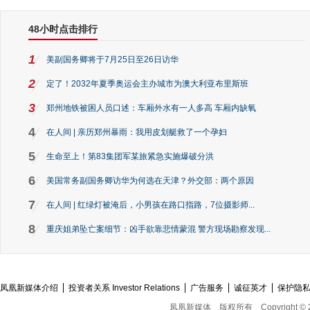
48小时点击排行
1
美副国务卿将于7月25日至26日访华
2
定了！2032年夏季奥运会主办城市为澳大利亚布里斯班
3
郑州地铁被困人员口述：车厢外水有一人多高 车厢内缺氧
4
在人间 | 亲历郑州暴雨：我用皮划艇救了一个孕妇
5
生命至上！第83集团军某旅紧急实施爆破分洪
6
美国常务副国务卿访华为何选在天津？外交部：两个原因
7
在人间 | 红绿灯被淹后，小男孩在路口指路，7位摄影师...
8
重庆姐弟坠亡案细节：凶手欲靠悲情蒙混 警方现场勘察发现...
凤凰新媒体介绍
投资者关系 Investor Relations
广告服务
诚征英才
保护隐
凤凰新媒体
版权所有
Copyright © 