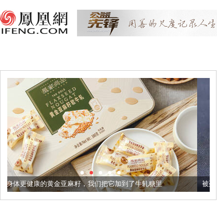
麻籽，我们把它加到了牛轧糖里
被列入佛家七宝的它到底有