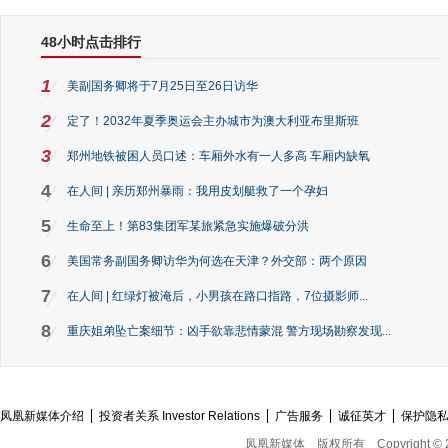
48小时点击排行
1
美副国务卿将于7月25日至26日访华
2
定了！2032年夏季奥运会主办城市为澳大利亚布里斯班
3
郑州地铁被困人员口述：车厢外水有一人多高 车厢内缺氧
4
在人间 | 亲历郑州暴雨：我用皮划艇救了一个孕妇
5
生命至上！第83集团军某旅紧急实施爆破分洪
6
美国常务副国务卿访华为何选在天津？外交部：两个原因
7
在人间 | 红绿灯被淹后，小男孩在路口指路，7位摄影师...
8
重庆姐弟坠亡案细节：凶手欲靠悲情蒙混 警方现场勘察发现...
凤凰新媒体介绍
投资者关系 Investor Relations
广告服务
诚征英才
保护隐
凤凰新媒体
版权所有
Copyright © 