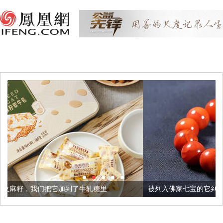
到了牛轧糖里
被列入佛家七宝的它到底有多美？