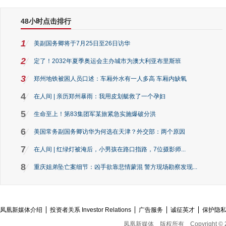
48小时点击排行
1
美副国务卿将于7月25日至26日访华
2
定了！2032年夏季奥运会主办城市为澳大利亚布里斯班
3
郑州地铁被困人员口述：车厢外水有一人多高 车厢内缺氧
4
在人间 | 亲历郑州暴雨：我用皮划艇救了一个孕妇
5
生命至上！第83集团军某旅紧急实施爆破分洪
6
美国常务副国务卿访华为何选在天津？外交部：两个原因
7
在人间 | 红绿灯被淹后，小男孩在路口指路，7位摄影师...
8
重庆姐弟坠亡案细节：凶手欲靠悲情蒙混 警方现场勘察发现...
凤凰新媒体介绍
投资者关系 Investor Relations
广告服务
诚征英才
保护隐
凤凰新媒体
版权所有
Copyright © 